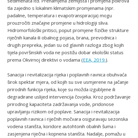
sedimenata itd. Prenamjena zemljišta i promjena pokrova
tla zajedno s lokalnim klimatskim promjenama (npr.
padaline, temperatura i evapotranspiracija) mogu
prouzročiti značajne promjene u hidrologiji sliva.
Hidromorfološki pritisci, poput promjene fizičke strukture
riječnih kanala ili obalnog pojasa, brana, prevodnica i
drugih prepreka, jedan su od glavnih razloga zbog kojih
tijela površinskih voda ne postižu dobar ekološki status
prema Okvirnoj direktivi o vodama (
EEA, 2019.
).
Sanacija i revitalizacija rijeka i poplavnih ravnica obuhvaća
širok spektar mjera, od kojih su sve usmjerene na jačanje
prirodnih funkcija rijeka, koje su možda izgubljene ili
degradirane uslijed intervencija čovjeka. Kroz podržavanje
prirodnog kapaciteta zadržavanja vode, pridonose
upravljanju rizikom od poplave. Sanacija i revitalizacija
poplavnih ravnica i riječnih močvara osiguravaju sezonska
vodena staništa, koridore autohtonih obalnih šuma i
zasjenjena riječna i kopnena staništa. Nadalje, pomažu u