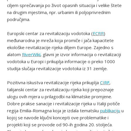
ciljem sprečavanja po život opasnih situacija i velike štete
na drugim mjestima, npr. urbanim ili poljoprivrednim
područjima.
Europski centar za revitalizaciju vodotoka (
ECRR
)
međunarodna je mreža koja promiče i jača kapacitete
ekološke revitalizacije rijeka diljem Europe. Zajedno s
alatom
RiverWiki
, glavni je izvor informacija o revitalizaciji
vodotoka u Europi i prikuplja informacije o preko 1000
studija slučaja revitalizacije vodotoka iz 31 zemlje.
Pozitivna iskustva revitalizacije rijeka prikuplja
CIRF
,
talijanski centar za revitalizaciju rijeka koji prepoznaje
ulogu ovih mjera u prilagodbi na klimatske promjene.
Dobre prakse sanacije i revitalizacije rijeka u Italiji potiče
regija Emilia-Romagna koja je izdala tematsku
publikaciju
u
kojoj se navode ključni koncepti ove problematike i
projekti koji se provode od 90-ih godina 20. stoljeća.