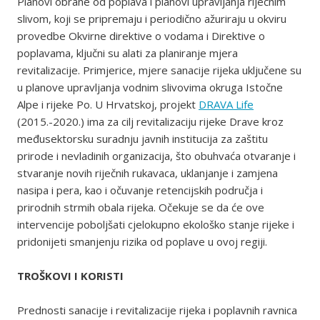
Planovi obrane od poplava i planovi upravljanja riječnim
slivom, koji se pripremaju i periodično ažuriraju u okviru
provedbe Okvirne direktive o vodama i Direktive o
poplavama, ključni su alati za planiranje mjera
revitalizacije. Primjerice, mjere sanacije rijeka uključene su
u planove upravljanja vodnim slivovima okruga Istočne
Alpe i rijeke Po. U Hrvatskoj, projekt
DRAVA Life
(2015.-2020.) ima za cilj revitalizaciju rijeke Drave kroz
međusektorsku suradnju javnih institucija za zaštitu
prirode i nevladinih organizacija, što obuhvaća otvaranje i
stvaranje novih riječnih rukavaca, uklanjanje i zamjena
nasipa i pera, kao i očuvanje retencijskih područja i
prirodnih strmih obala rijeka. Očekuje se da će ove
intervencije poboljšati cjelokupno ekološko stanje rijeke i
pridonijeti smanjenju rizika od poplave u ovoj regiji.
TROŠKOVI I KORISTI
Prednosti sanacije i revitalizacije rijeka i poplavnih ravnica