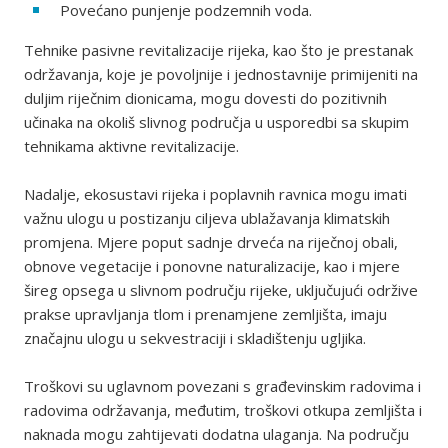
Povećano punjenje podzemnih voda.
Tehnike pasivne revitalizacije rijeka, kao što je prestanak
održavanja, koje je povoljnije i jednostavnije primijeniti na
duljim riječnim dionicama, mogu dovesti do pozitivnih
učinaka na okoliš slivnog područja u usporedbi sa skupim
tehnikama aktivne revitalizacije.
Nadalje, ekosustavi rijeka i poplavnih ravnica mogu imati
važnu ulogu u postizanju ciljeva ublažavanja klimatskih
promjena. Mjere poput sadnje drveća na riječnoj obali,
obnove vegetacije i ponovne naturalizacije, kao i mjere
šireg opsega u slivnom području rijeke, uključujući održive
prakse upravljanja tlom i prenamjene zemljišta, imaju
značajnu ulogu u sekvestraciji i skladištenju ugljika.
Troškovi su uglavnom povezani s građevinskim radovima i
radovima održavanja, međutim, troškovi otkupa zemljišta i
naknada mogu zahtijevati dodatna ulaganja. Na području