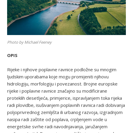
Photo by Michael Feeney
OPIS
Rijeke i njihove poplavne ravnice podložne su mnogim
ljudskim uporabama koje mogu promijeniti njihovu
hidrologiju, morfologiju i povezanost. Brojne europske
rijeke i poplavne ravnice značajno su modificirane
proteklih desetljeća, primjerice, ispravljanjem toka rijeka
radi plovidbe, isušivanjem poplavnih ravnica radi dobivanja
poljoprivrednog zemljišta ili urbanog razvoja, izgradnjom
nasipa radi zaštite od poplava, crpljenjem vode u
energetske svrhe radi navodnjavanja, jaružanjem