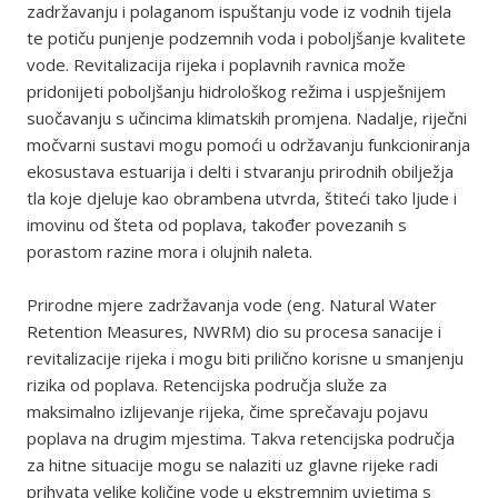
zadržavanju i polaganom ispuštanju vode iz vodnih tijela
te potiču punjenje podzemnih voda i poboljšanje kvalitete
vode. Revitalizacija rijeka i poplavnih ravnica može
pridonijeti poboljšanju hidrološkog režima i uspješnijem
suočavanju s učincima klimatskih promjena. Nadalje, riječni
močvarni sustavi mogu pomoći u održavanju funkcioniranja
ekosustava estuarija i delti i stvaranju prirodnih obilježja
tla koje djeluje kao obrambena utvrda, štiteći tako ljude i
imovinu od šteta od poplava, također povezanih s
porastom razine mora i olujnih naleta.
Prirodne mjere zadržavanja vode (eng. Natural Water
Retention Measures, NWRM) dio su procesa sanacije i
revitalizacije rijeka i mogu biti prilično korisne u smanjenju
rizika od poplava. Retencijska područja služe za
maksimalno izlijevanje rijeka, čime sprečavaju pojavu
poplava na drugim mjestima. Takva retencijska područja
za hitne situacije mogu se nalaziti uz glavne rijeke radi
prihvata velike količine vode u ekstremnim uvjetima s