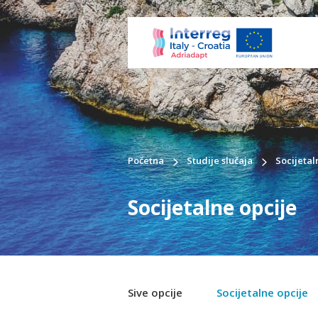
Početna
Studije slučaja
Socijetal
Socijetalne opcije
Sive opcije
Socijetalne opcije