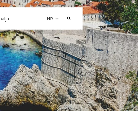
Pretraži:
malja
HR