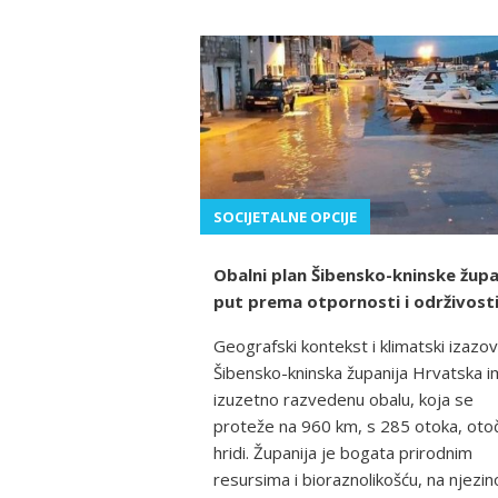
SOCIJETALNE OPCIJE
Obalni plan Šibensko-kninske župa
put prema otpornosti i održivost
Geografski kontekst i klimatski izazov
Šibensko-kninska županija Hrvatska i
izuzetno razvedenu obalu, koja se
proteže na 960 km, s 285 otoka, otoč
hridi. Županija je bogata prirodnim
resursima i bioraznolikošću, na njezi