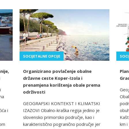
SOCIJETALNE OPCIJE
SOCI
nije,
Organizirano povlačenje obalne
Plan
i
državne ceste Koper-Izola i
Grad
prenamjena korištenja obale prema
i
Geog
održivosti
ma
Obal
GEOGRAFSKI KONTEKST I KLIMATSKI
podr
ića i
IZAZOVI Obalno-kraška regija jedino je
obuh
slovensko primorsko područje, kao i
Kašt
nom
karakteristično pogranično područje jer
km i