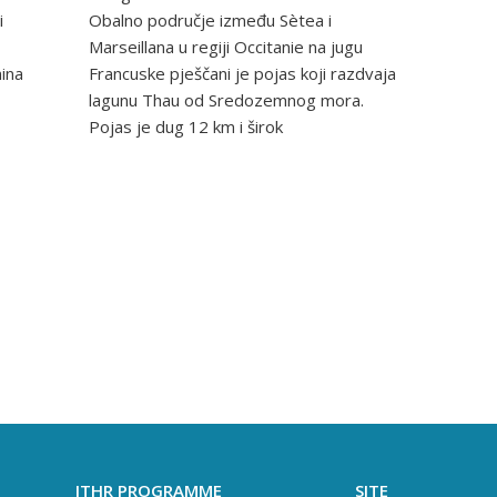
i
Obalno područje između Sètea i
Marseillana u regiji Occitanie na jugu
nina
Francuske pješčani je pojas koji razdvaja
lagunu Thau od Sredozemnog mora.
Pojas je dug 12 km i širok
ITHR PROGRAMME
SITE