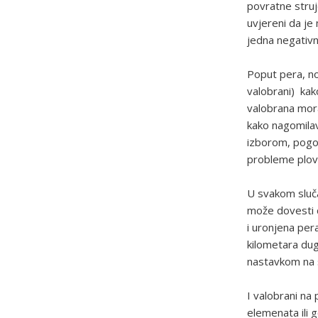
povratne struj
uvjereni da je
jedna negativn
Poput pera, no
valobrani) kako
valobrana mora 
kako nagomilav
izborom, pogot
probleme plovil
U svakom sluča
može dovesti d
i uronjena pera
kilometara dug
nastavkom na 
I valobrani na 
elemenata ili 