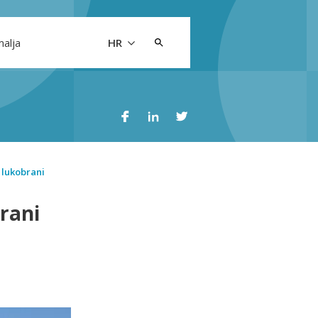
Pretraži:
malja
HR
 lukobrani
brani