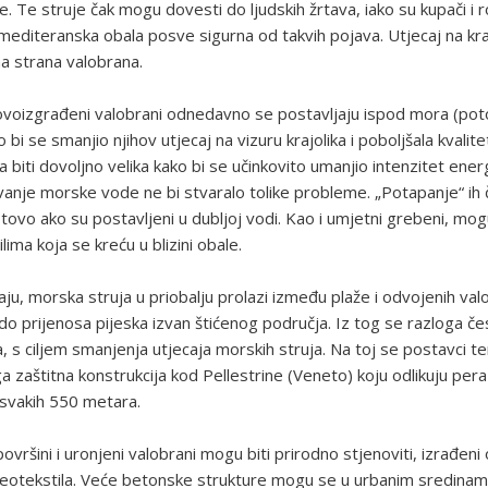
e. Te struje čak mogu dovesti do ljudskih žrtava, iako su kupači i r
 mediteranska obala posve sigurna od takvih pojava. Utjecaj na kraj
a strana valobrana.
voizgrađeni valobrani odnedavno se postavljaju ispod mora (poto
 bi se smanjio njihov utjecaj na vizuru krajolika i poboljšala kvalite
biti dovoljno velika kako bi se učinkovito umanjio intenzitet energ
anje morske vode ne bi stvaralo tolike probleme. „Potapanje“ ih č
ovo ako su postavljeni u dubljoj vodi. Kao i umjetni grebeni, mog
ima koja se kreću u blizini obale.
ju, morska struja u priobalju prolazi između plaže i odvojenih val
o prijenosa pijeska izvan štićenog područja. Iz tog se razloga če
, s ciljem smanjenja utjecaja morskih struja. Na toj se postavci te
a zaštitna konstrukcija kod Pellestrine (Veneto) koju odlikuju per
svakih 550 metara.
površini i uronjeni valobrani mogu biti prirodno stjenoviti, izrađen
geotekstila. Veće betonske strukture mogu se u urbanim sredina