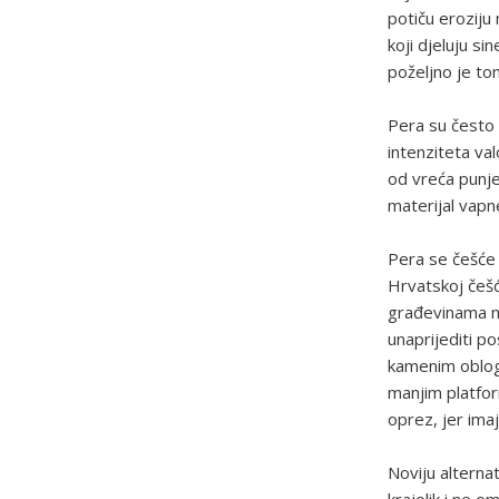
potiču eroziju
koji djeluju si
poželjno je tom
Pera su često 
intenziteta val
od vreća punje
materijal vapn
Pera se češće 
Hrvatskoj češć
građevinama me
unaprijediti p
kamenim obloga
manjim platfor
oprez, jer ima
Noviju alterna