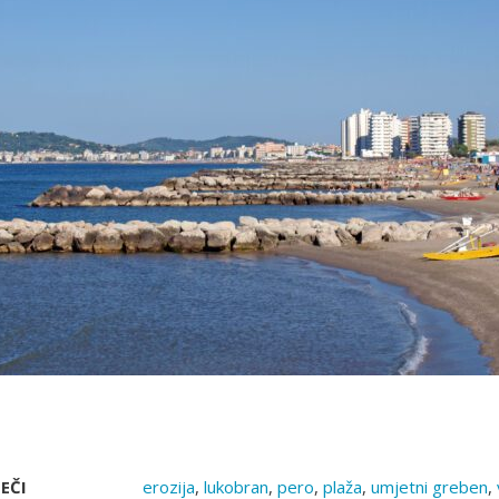
EČI
erozija
,
lukobran
,
pero
,
plaža
,
umjetni greben
,