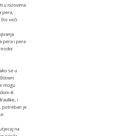
ti u nizovima
a pera,
 što veći.
jivanja
a pera i pera
irodni
iako se u
štitnim
ije mogu
dom ili
aulike, i
, potreban je
se.
utjecaj na