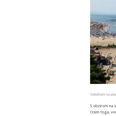
Valobrani na plaž
S obzirom na s
Osim toga, vod