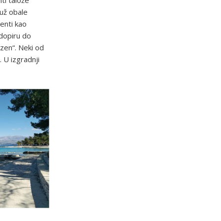
ti talože
už obale
enti kao
 dopiru do
azen“. Neki od
 U izgradnji