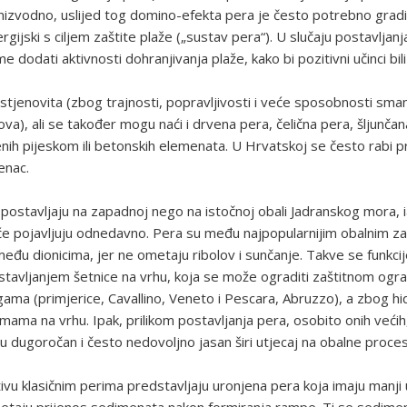
 nizvodno, uslijed tog domino-efekta pera je često potrebno gradi
nergijski s ciljem zaštite plaže („sustav pera“). U slučaju postavljanj
e dodati aktivnosti dohranjivanja plaže, kako bi pozitivni učinci bili
stjenovita (zbog trajnosti, popravljivosti i veće sposobnosti sman
ova), ali se također mogu naći i drvena pera, čelična pera, šljunčan
nih pijeskom ili betonskih elemenata. U Hrvatskoj se često rabi pr
enac.
postavljaju na zapadnoj nego na istočnoj obali Jadranskog mora, 
e pojavljuju odnedavno. Pera su među najpopularnijim obalnim za
đu dionicima, jer ne ometaju ribolov i sunčanje. Takve se funkc
ostavljanjem šetnice na vrhu, koja se može ograditi zaštitnom ogra
ma (primjerice, Cavallino, Veneto i Pescara, Abruzzo), a zbog hidr
mama na vrhu. Ipak, prilikom postavljanja pera, osobito onih većih
ju dugoročan i često nedovoljno jasan širi utjecaj na obalne proce
tivu klasičnim perima predstavljaju uronjena pera koja imaju manji 