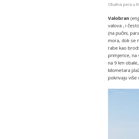
Obalna pera u Mis
Valobran
(en
valova , i čes
(na pučini, pa
mora, dok se n
rabe kao brodsk
primjerice, na
na 9 km obale,
kilometara pla
pokrivaju više