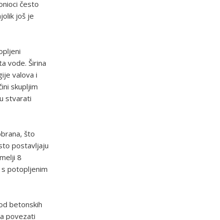
onioci često
olik još je
pljeni
ta vode. Širina
ije valova i
ini skupljim
u stvarati
obrana, što
sto postavljaju
melji 8
a s potopljenim
i od betonskih
ma povezati