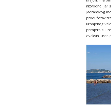
krajolik i ne 
nizvodno, jer 
Jadranskog mor
produžetak tra
uronjenog valo
primjera su Pe
ovakvih, uronje