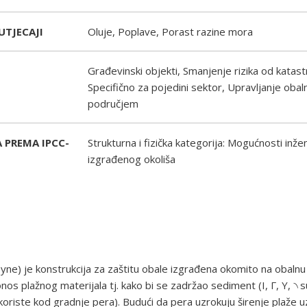
UTJECAJI
Oluje, Poplave, Porast razine mora
Građevinski objekti, Smanjenje rizika od katast
Specifično za pojedini sektor, Upravljanje obal
područjem
 PREMA IPCC-
Strukturna i fizička kategorija: Mogućnosti inže
izgrađenog okoliša
yne) je konstrukcija za zaštitu obale izgrađena okomito na obalnu l
os plažnog materijala tj. kako bi se zadržao sediment (I, Γ, Y, ৲ s
koriste kod gradnje pera). Budući da pera uzrokuju širenje plaže 