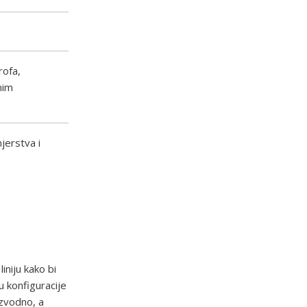
rofa,
nim
njerstva i
iniju kako bi
u konfiguracije
uzvodno, a