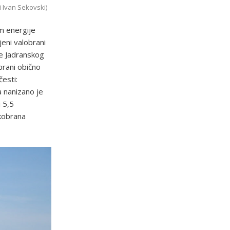
i Ivan Sekovski)
m energije
jeni valobrani
le Jadranskog
brani obično
česti:
a nanizano je
 5,5
ukobrana