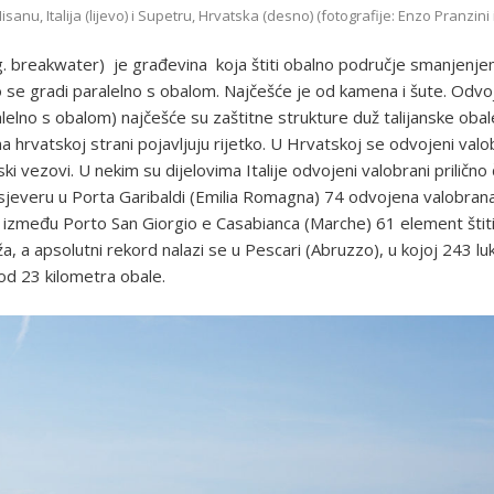
anu, Italija (lijevo) i Supetru, Hrvatska (desno) (fotografije: Enzo Pranzini 
g. breakwater) je građevina koja štiti obalno područje smanjenje
to se gradi paralelno s obalom. Najčešće je od kamena i šute. Odvo
ralelno s obalom) najčešće su zaštitne strukture duž talijanske oba
a hrvatskoj strani pojavljuju rijetko. U Hrvatskoj se odvojeni valo
i vezovi. U nekim su dijelovima Italije odvojeni valobrani prilično 
 sjeveru u Porta Garibaldi (Emilia Romagna) 74 odvojena valobran
 između Porto San Giorgio e Casabianca (Marche) 61 element štiti
ža, a apsolutni rekord nalazi se u Pescari (Abruzzo), u kojoj 243 l
 od 23 kilometra obale.