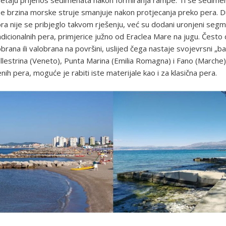
ometaju prijenos sedimenata nakon formiranja rampe. Ti se sedimen
se brzina morske struje smanjuje nakon protjecanja preko pera. D
a nije se pribjeglo takvom rješenju, već su dodani uronjeni segm
dicionalnih pera, primjerice južno od Eraclea Mare na jugu. Često
brana ili valobrana na površini, uslijed čega nastaje svojevrsni „b
llestrina (Veneto), Punta Marina (Emilia Romagna) i Fano (Marche).
nih pera, moguće je rabiti iste materijale kao i za klasična pera.