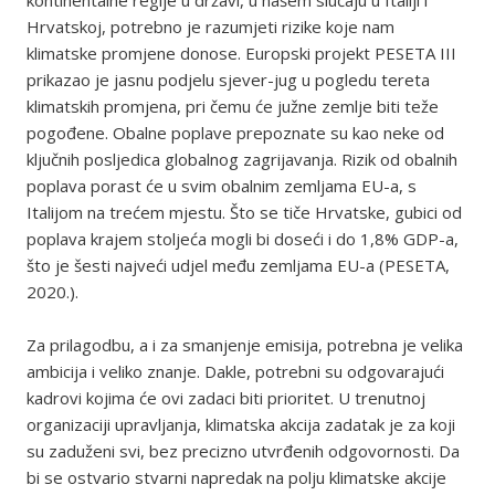
kontinentalne regije u državi, u našem slučaju u Italiji i
Hrvatskoj, potrebno je razumjeti rizike koje nam
klimatske promjene donose. Europski projekt PESETA III
prikazao je jasnu podjelu sjever-jug u pogledu tereta
klimatskih promjena, pri čemu će južne zemlje biti teže
pogođene. Obalne poplave prepoznate su kao neke od
ključnih posljedica globalnog zagrijavanja. Rizik od obalnih
poplava porast će u svim obalnim zemljama EU-a, s
Italijom na trećem mjestu. Što se tiče Hrvatske, gubici od
poplava krajem stoljeća mogli bi doseći i do 1,8% GDP-a,
što je šesti najveći udjel među zemljama EU-a (PESETA,
2020.).
Za prilagodbu, a i za smanjenje emisija, potrebna je velika
ambicija i veliko znanje. Dakle, potrebni su odgovarajući
kadrovi kojima će ovi zadaci biti prioritet. U trenutnoj
organizaciji upravljanja, klimatska akcija zadatak je za koji
su zaduženi svi, bez precizno utvrđenih odgovornosti. Da
bi se ostvario stvarni napredak na polju klimatske akcije