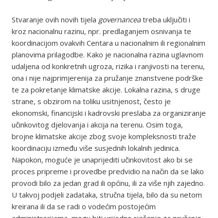
Stvaranje ovih novih tijela
governancea
treba uključiti i
kroz nacionalnu razinu, npr. predlaganjem osnivanja te
koordinacijom ovakvih Centara u nacionalnim ili regionalnim
planovima prilagodbe. Kako je nacionalna razina uglavnom
udaljena od konkretnih ugroza, rizika i ranjivosti na terenu,
ona i nije najprimjerenija za pružanje znanstvene podrške
te za pokretanje klimatske akcije. Lokalna razina, s druge
strane, s obzirom na toliku usitnjenost, često je
ekonomski, financijski i kadrovski preslaba za organiziranje
učinkovitog djelovanja i akcija na terenu. Osim toga,
brojne klimatske akcije zbog svoje kompleksnosti traže
koordinaciju između više susjednih lokalnih jedinica.
Napokon, moguće je unaprijediti učinkovitost ako bi se
proces pripreme i provedbe predvidio na način da se lako
provodi bilo za jedan grad ili općinu, ili za više njih zajedno.
U takvoj podjeli zadataka, stručna tijela, bilo da su netom
kreirana ili da se radi o vodećim postojećim