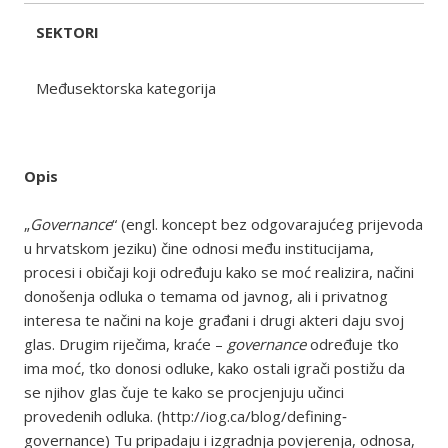
SEKTORI
Međusektorska kategorija
Opis
„
Governance
“ (engl. koncept bez odgovarajućeg prijevoda
u hrvatskom jeziku) čine odnosi među institucijama,
procesi i običaji koji određuju kako se moć realizira, načini
donošenja odluka o temama od javnog, ali i privatnog
interesa te načini na koje građani i drugi akteri daju svoj
glas. Drugim riječima, kraće –
governance
određuje tko
ima moć, tko donosi odluke, kako ostali igrači postižu da
se njihov glas čuje te kako se procjenjuju učinci
provedenih odluka. (http://iog.ca/blog/defining‐
governance) Tu pripadaju i izgradnja povjerenja, odnosa,