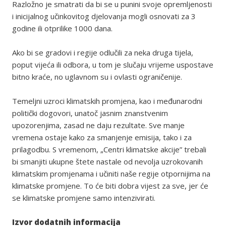
Razložno je smatrati da bi se u punini svoje opremljenosti
i inicijalnog učinkovitog djelovanja mogli osnovati za 3
godine ili otprilike 1000 dana.
Ako bi se gradovi i regije odlučili za neka druga tijela,
poput vijeća ili odbora, u tom je slučaju vrijeme uspostave
bitno kraće, no uglavnom su i ovlasti ograničenije.
Temeljni uzroci klimatskih promjena, kao i međunarodni
politički dogovori, unatoč jasnim znanstvenim
upozorenjima, zasad ne daju rezultate. Sve manje
vremena ostaje kako za smanjenje emisija, tako i za
prilagodbu. S vremenom, „Centri klimatske akcije” trebali
bi smanjiti ukupne štete nastale od nevolja uzrokovanih
klimatskim promjenama i učiniti naše regije otpornijima na
klimatske promjene. To će biti dobra vijest za sve, jer će
se klimatske promjene samo intenzivirati.
Izvor dodatnih informacija