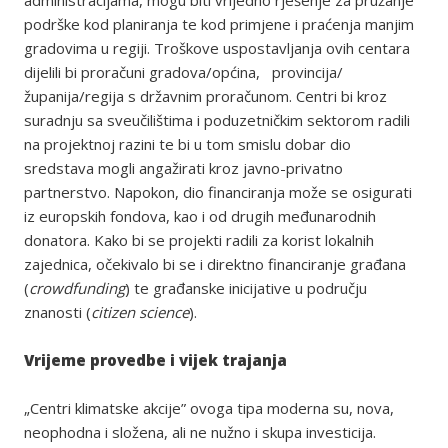
administracijama, mogu biti vrijedno rješenje za pružanje
podrške kod planiranja te kod primjene i praćenja manjim
gradovima u regiji. Troškove uspostavljanja ovih centara
dijelili bi proračuni gradova/općina, provincija/
županija/regija s državnim proračunom. Centri bi kroz
suradnju sa sveučilištima i poduzetničkim sektorom radili
na projektnoj razini te bi u tom smislu dobar dio
sredstava mogli angažirati kroz javno-privatno
partnerstvo. Napokon, dio financiranja može se osigurati
iz europskih fondova, kao i od drugih međunarodnih
donatora. Kako bi se projekti radili za korist lokalnih
zajednica, očekivalo bi se i direktno financiranje građana
(
crowdfunding
) te građanske inicijative u području
znanosti (
citizen science
).
Vrijeme provedbe i vijek trajanja
„Centri klimatske akcije” ovoga tipa moderna su, nova,
neophodna i složena, ali ne nužno i skupa investicija.