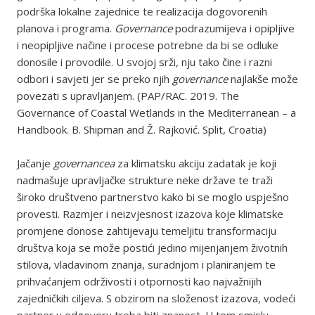
podrška lokalne zajednice te realizacija dogovorenih
planova i programa.
Governance
podrazumijeva i opipljive
i neopipljive načine i procese potrebne da bi se odluke
donosile i provodile. U svojoj srži, nju tako čine i razni
odbori i savjeti jer se preko njih
governance
najlakše može
povezati s upravljanjem. (PAP/RAC. 2019. The
Governance of Coastal Wetlands in the Mediterranean – a
Handbook. B. Shipman and Ž. Rajković. Split, Croatia)
Jačanje
governancea
za klimatsku akciju zadatak je koji
nadmašuje upravljačke strukture neke države te traži
široko društveno partnerstvo kako bi se moglo uspješno
provesti. Razmjer i neizvjesnost izazova koje klimatske
promjene donose zahtijevaju temeljitu transformaciju
društva koja se može postići jedino mijenjanjem životnih
stilova, vladavinom znanja, suradnjom i planiranjem te
prihvaćanjem održivosti i otpornosti kao najvažnijih
zajedničkih ciljeva. S obzirom na složenost izazova, vodeći