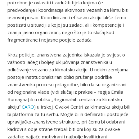
potrebno je ovlastiti i zadužiti tijela kojima će
predvođenje i koordinacija aktivnosti vezanih za klimu biti
osnovni posao. Koordiniranu i efikasnu akciju lakše ćemo
postizati u situaciji u kojoj su zadaci, ali i kompetencije i
znanja jasno organizirani, nego što je to slučaj kod
fragmentirane i nejasne podjele zadaća.
Kroz peticije, znanstvena zajednica iskazala je svijest o
važnosti jačeg i boljeg uključivanja znanstvenika u
odlučivanje vezano za klimatsku akciju. U nekim zemljama
postoje institucionalizirani oblici pružanja podrške
znanstvenika procesu prilagodbe, bilo da su organizirani
od regionalne vlade (vidi slučaj iz prakse – regija Emilia
Romagna) ili u obliku „Regionalnih centara za klimatsku
akciju“
CARO
) u Irskoj. Ovakvi Centri za klimatsku akciju bili
bi platforma za tu svrhu. Mogle bi ih definirati i postojeće
upravljačko-znanstvene strukture, pri čemu bi odabrani
kadrovi s obje strane trebali biti oni koji su za ovakve
zadatke najjače motivirani i najbolje kvalificirani.