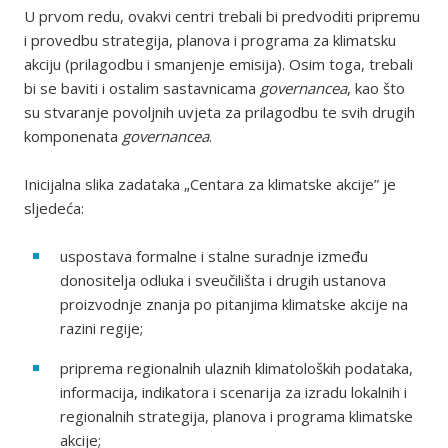
U prvom redu, ovakvi centri trebali bi predvoditi pripremu
i provedbu strategija, planova i programa za klimatsku
akciju (prilagodbu i smanjenje emisija). Osim toga, trebali
bi se baviti i ostalim sastavnicama
governancea
, kao što
su stvaranje povoljnih uvjeta za prilagodbu te svih drugih
komponenata
governancea
.
Inicijalna slika zadataka „Centara za klimatske akcije” je
sljedeća:
uspostava formalne i stalne suradnje između
donositelja odluka i sveučilišta i drugih ustanova
proizvodnje znanja po pitanjima klimatske akcije na
razini regije;
priprema regionalnih ulaznih klimatoloških podataka,
informacija, indikatora i scenarija za izradu lokalnih i
regionalnih strategija, planova i programa klimatske
akcije;