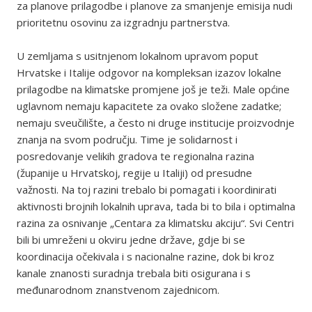
za planove prilagodbe i planove za smanjenje emisija nudi
prioritetnu osovinu za izgradnju partnerstva.
U zemljama s usitnjenom lokalnom upravom poput
Hrvatske i Italije odgovor na kompleksan izazov lokalne
prilagodbe na klimatske promjene još je teži. Male općine
uglavnom nemaju kapacitete za ovako složene zadatke;
nemaju sveučilište, a često ni druge institucije proizvodnje
znanja na svom području. Time je solidarnost i
posredovanje velikih gradova te regionalna razina
(županije u Hrvatskoj, regije u Italiji) od presudne
važnosti. Na toj razini trebalo bi pomagati i koordinirati
aktivnosti brojnih lokalnih uprava, tada bi to bila i optimalna
razina za osnivanje „Centara za klimatsku akciju“. Svi Centri
bili bi umreženi u okviru jedne države, gdje bi se
koordinacija očekivala i s nacionalne razine, dok bi kroz
kanale znanosti suradnja trebala biti osigurana i s
međunarodnom znanstvenom zajednicom.