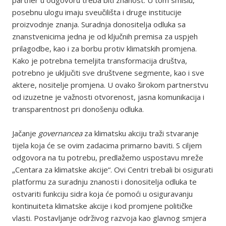
partner u odgovoru treba biti znanost. U tom smislu,
posebnu ulogu imaju sveučilišta i druge institucije
proizvodnje znanja. Suradnja donositelja odluka sa
znanstvenicima jedna je od ključnih premisa za uspjeh
prilagodbe, kao i za borbu protiv klimatskih promjena.
Kako je potrebna temeljita transformacija društva,
potrebno je uključiti sve društvene segmente, kao i sve
aktere, nositelje promjena. U ovako širokom partnerstvu
od izuzetne je važnosti otvorenost, jasna komunikacija i
transparentnost pri donošenju odluka.
Jačanje
governancea
za klimatsku akciju traži stvaranje
tijela koja će se ovim zadacima primarno baviti. S ciljem
odgovora na tu potrebu, predlažemo uspostavu mreže
„Centara za klimatske akcije“. Ovi Centri trebali bi osigurati
platformu za suradnju znanosti i donositelja odluka te
ostvariti funkciju sidra koja će pomoći u osiguravanju
kontinuiteta klimatske akcije i kod promjene političke
vlasti. Postavljanje održivog razvoja kao glavnog smjera