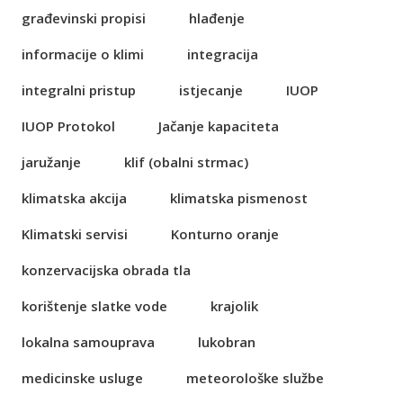
građevinski propisi
hlađenje
informacije o klimi
integracija
integralni pristup
istjecanje
IUOP
IUOP Protokol
Jačanje kapaciteta
jaružanje
klif (obalni strmac)
klimatska akcija
klimatska pismenost
Klimatski servisi
Konturno oranje
konzervacijska obrada tla
korištenje slatke vode
krajolik
lokalna samouprava
lukobran
medicinske usluge
meteorološke službe