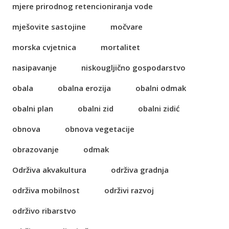
mjere prirodnog retencioniranja vode
mješovite sastojine
močvare
morska cvjetnica
mortalitet
nasipavanje
niskougljično gospodarstvo
obala
obalna erozija
obalni odmak
obalni plan
obalni zid
obalni zidić
obnova
obnova vegetacije
obrazovanje
odmak
Održiva akvakultura
održiva gradnja
održiva mobilnost
održivi razvoj
održivo ribarstvo