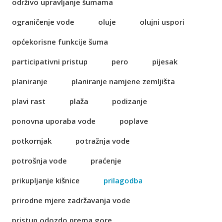
održivo upravljanje šumama
ograničenje vode
oluje
olujni uspori
općekorisne funkcije šuma
participativni pristup
pero
pijesak
planiranje
planiranje namjene zemljišta
plavi rast
plaža
podizanje
ponovna uporaba vode
poplave
potkornjak
potražnja vode
potrošnja vode
praćenje
prikupljanje kišnice
prilagodba
prirodne mjere zadržavanja vode
pristup odozdo prema gore