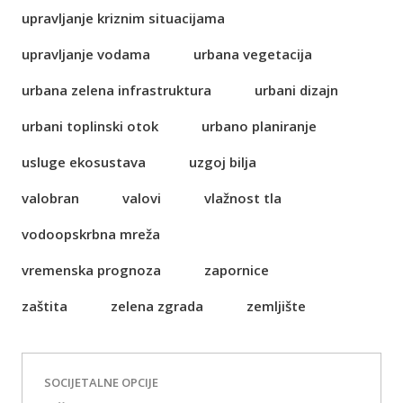
upravljanje kriznim situacijama
upravljanje vodama
urbana vegetacija
urbana zelena infrastruktura
urbani dizajn
urbani toplinski otok
urbano planiranje
usluge ekosustava
uzgoj bilja
valobran
valovi
vlažnost tla
vodoopskrbna mreža
vremenska prognoza
zapornice
zaštita
zelena zgrada
zemljište
SOCIJETALNE OPCIJE