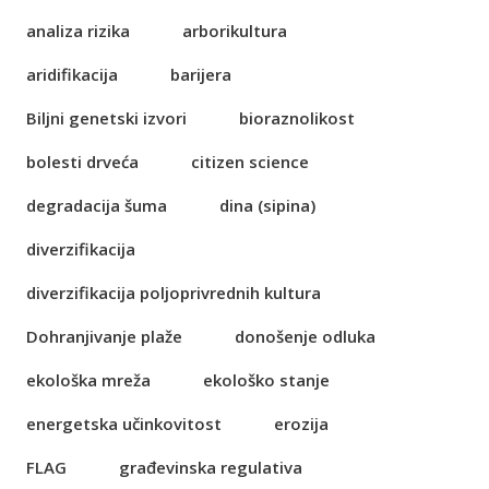
analiza rizika
arborikultura
aridifikacija
barijera
Biljni genetski izvori
bioraznolikost
bolesti drveća
citizen science
degradacija šuma
dina (sipina)
diverzifikacija
diverzifikacija poljoprivrednih kultura
Dohranjivanje plaže
donošenje odluka
ekološka mreža
ekološko stanje
energetska učinkovitost
erozija
FLAG
građevinska regulativa