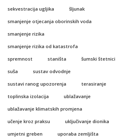
sekvestracija ugljika
šljunak
smanjenje otjecanja oborinskih voda
smanjenje rizika
smanjenje rizika od katastrofa
spremnost
staništa
šumski štetnici
suša
sustav odvodnje
sustavi ranog upozorenja
terasiranje
toplinska izolacija
ublažavanje
ublažavanje klimatskih promjena
učenje kroz praksu
uključivanje dionika
umjetni greben
uporaba zemljišta