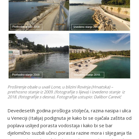
Proširenje obale u uvali Lone, u blizini Rovinja (Hrvatska) –
prethosno stanje iz 2009. (fotografije s lijeva) i izvedeno stanje iz
2018. (fotografije s desna). Fotografije ustupio: Dalibor Carević
Devedesetih godina prošloga stoljeća, razina nasipa i ulica
u Veneciji (Italija) podignuta je kako bi se ojačala zaštita od
poplava uslijed porasta vodostaja i kako bi se bar
djelomično suzbili učinci porasta razine mora i slijeganja tla