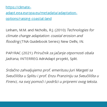
https://climate-
adapt.eea.europa.eu/metadata/adaptation-
options/raising-coastal-land
Linham, M.M. and Nicholls, R.J. (2010)
Technologies for
climate change adaptation
:
coastal erosion and
flooding
(TNA Guidebook Series) New Delhi, IN.
PAP/RAC (2021)
Priručnik za jačanje otpornosti obala
Jadrana
, INTERREG AdriAdapt projekt, Split.
Srdačno zahvaljujemo prof. emeritusu Juri Margeti sa
Sveučilišta u Splitu i prof. Enzu Pranziniju sa Sveučilišta u
Firenci, na svoj pomoći i podršci u pripremi ovog teksta.