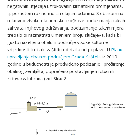
negativnih utjecaja uzrokovanih klimatskim promjenama,
tj. porastom razine mora i olujnim udarima. S obzirom na
relativno visoke ekonomske troškove poduzimanja takvih
zahvata i njihovog održavanja, poduzimanje takvih mjera
trebalo bi razmatrati u manjem broju slučajeva, kada bi
gusto naseljenu obalu ili područje visoke kulturne
vrijednosti trebalo zaštititi od rizika od poplave. U
Planu
upravljanja obalnim područjem Grada Kaštela
iz 2019.
godine u budućnosti je predviđeno podizanje i proširenje
obalnog zemljišta, popraćeno postavljanjem obalnih
zidova/valobrana (vidi Sliku 2).