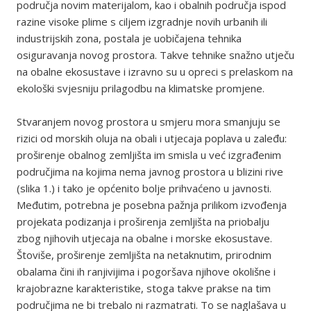
područja novim materijalom, kao i obalnih područja ispod
razine visoke plime s ciljem izgradnje novih urbanih ili
industrijskih zona, postala je uobičajena tehnika
osiguravanja novog prostora. Takve tehnike snažno utječu
na obalne ekosustave i izravno su u opreci s prelaskom na
ekološki svjesniju prilagodbu na klimatske promjene.
Stvaranjem novog prostora u smjeru mora smanjuju se
rizici od morskih oluja na obali i utjecaja poplava u zaleđu:
proširenje obalnog zemljišta im smisla u već izgrađenim
područjima na kojima nema javnog prostora u blizini rive
(slika 1.) i tako je općenito bolje prihvaćeno u javnosti.
Međutim, potrebna je posebna pažnja prilikom izvođenja
projekata podizanja i proširenja zemljišta na priobalju
zbog njihovih utjecaja na obalne i morske ekosustave.
Štoviše, proširenje zemljišta na netaknutim, prirodnim
obalama čini ih ranjivijima i pogoršava njihove okolišne i
krajobrazne karakteristike, stoga takve prakse na tim
područjima ne bi trebalo ni razmatrati. To se naglašava u