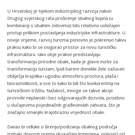
U Hrvatskoj je tijekom industrijskog razvoja nakon
Drugog svjetskog rata proširenje obalnog kopna (u
kombinaciji s obalnim zidovima) bilo relativno uobičajen
pristup prilikom postavljanja industrijske infrastrukture. U
novije vrijeme, razvoj turizma ponovno je pokrenuo takvu
praksu kako bi se osigurao prostor za novu turističku
infrastrukturu. Iako obje prakse predstavljaju
transformaciju prirodne obale, kada je glavni motiv za
transformaciju turizam, ljudi barem donekle žele sačuvati
obilježja krajolika i ugodnu atmosferu prostora, plaža i
bioraznolikosti, a sve to kako bi bili što konkurentniji na
turističkom tržištu. Nažalost, mnoge se takve akcije
provode neplanski i bez odgovarajućih dozvola, posebno
u slučajevima pojedinačnih građevinskih zahvata, što je
značajno smanjilo krajobraznu vrijednost obale.
Danas bi odluke o širenju/podizanju obalnog područja
trebalo donositi prema drugačijim kriterijima, polazeći od