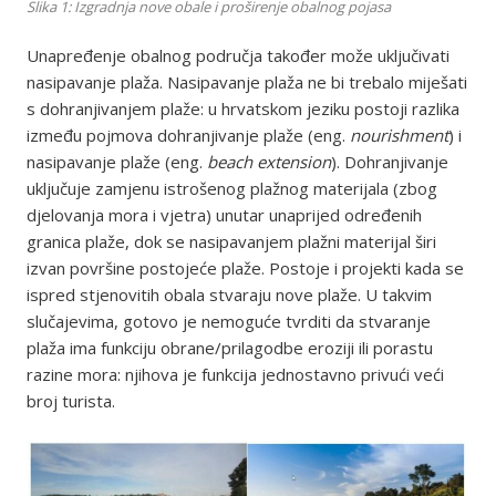
Slika 1: Izgradnja nove obale i proširenje obalnog pojasa
Unapređenje obalnog područja također može uključivati
nasipavanje plaža. Nasipavanje plaža ne bi trebalo miješati
s dohranjivanjem plaže: u hrvatskom jeziku postoji razlika
između pojmova dohranjivanje plaže (eng.
nourishment
) i
nasipavanje plaže (eng.
beach extension
). Dohranjivanje
uključuje zamjenu istrošenog plažnog materijala (zbog
djelovanja mora i vjetra) unutar unaprijed određenih
granica plaže, dok se nasipavanjem plažni materijal širi
izvan površine postojeće plaže. Postoje i projekti kada se
ispred stjenovitih obala stvaraju nove plaže. U takvim
slučajevima, gotovo je nemoguće tvrditi da stvaranje
plaža ima funkciju obrane/prilagodbe eroziji ili porastu
razine mora: njihova je funkcija jednostavno privući veći
broj turista.