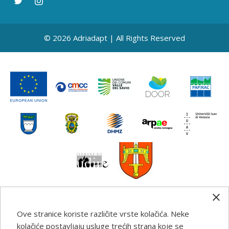
© 2026 Adriadapt | All Rights Reserved
Ove stranice koriste različite vrste kolačića. Neke
Any information, good practice guidance and
kolačiće postavljaju usluge trećih strana koje se