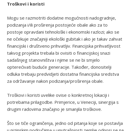
Troškovi i koristi
Mogu se razmotriti dodatne mogućnosti nadogradnje,
podizanja i/ili proširenja postojeće obale ako za to
postoje opravdani tehnološki i ekonomski razlozi; ako se
ne očekuje značajniji ekološki gubitak i ako je takav zahvat
financijski i društveno prihvatljiv. Financijska prihvatljivost
takvog projekta trebala bi ovisiti o financijskoj snazi
sadašnjeg stanovništva i njime se ne bi smjelo
opterećivati buduće generacije. Također, donositelji
odluka trebaju predvidjeti dostatna financijska sredstva
za održavanje nakon podizanja/proširenja obale.
Troškovi i koristi uvelike ovise o konkretnoj lokaciji i
potrebama prilagodbe. Primjerice, u Veneciji, sinergija s
drugim radovima značajno je smanjila troškove.
Što se tiče ograničenja, jedno od pitanja koje se postavlja
u nizinskim područjima u unutrašnjosti zemlje odnosi se na