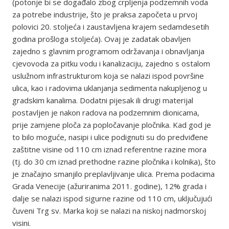
(potonje bi se događalo zbog crpljenja podzemnih voda
za potrebe industrije, što je praksa započeta u prvoj
polovici 20. stoljeća i zaustavljena krajem sedamdesetih
godina prošloga stoljeća). Ovaj je zadatak obavljen
zajedno s glavnim programom održavanja i obnavljanja
cjevovoda za pitku vodu i kanalizaciju, zajedno s ostalom
uslužnom infrastrukturom koja se nalazi ispod površine
ulica, kao i radovima uklanjanja sedimenta nakupljenog u
gradskim kanalima. Dodatni pijesak ili drugi materijal
postavljen je nakon radova na podzemnim dionicama,
prije zamjene ploča za popločavanje pločnika. Kad god je
to bilo moguće, nasipi i ulice podignuti su do predviđene
zaštitne visine od 110 cm iznad referentne razine mora
(tj. do 30 cm iznad prethodne razine pločnika i kolnika), što
je značajno smanjilo preplavljivanje ulica. Prema podacima
Grada Venecije (ažuriranima 2011. godine), 12% grada i
dalje se nalazi ispod sigurne razine od 110 cm, uključujući
čuveni Trg sv. Marka koji se nalazi na niskoj nadmorskoj
visini.