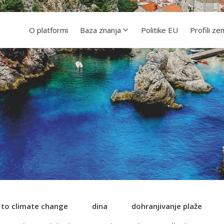
O platformi
Baza znanja
Politike EU
Profili ze
e to climate change
dina
dohranjivanje plaže