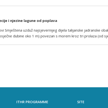
ecije i njezine lagune od poplava
zovi Smještena uzduž najsjevernijeg dijela talijanske jadranske oba
rosječne dubine oko 1 m) povezan s morem kroz tri prolaza (od s
ITHR PROGRAMME
SITE