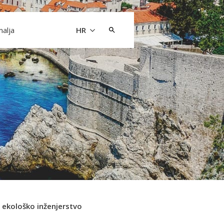
Pretraži:
malja
HR
ekološko inženjerstvo