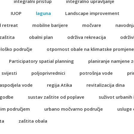
integralni pristup
integralno upravljanje
IUOP
laguna
Landscape improvement
 retreat
mobilne barijere
močvare
navodnj
zaštita
obalni plan
održiva rekreacija
održiv
ološko područje
otpornost obale na klimatske promjene
Participatory spatial planning
planiranje namjene z
 svijesti
poljoprivrednici
potrošnja vode
pri
aspodjela vode
regija Atika
revitalizacija dina
lagodbe
sustav zaštite od poplave
suživot urbanih 
nim područjem
urbano močvarno područje
usluge
ta
zaštita obala