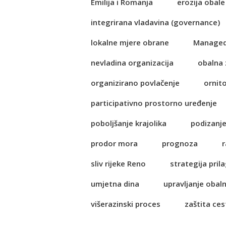
Emilija i Romanja
erozija obale
integrirana vladavina (governance)
lokalne mjere obrane
Managed
nevladina organizacija
obalna 
organizirano povlačenje
ornit
participativno prostorno uređenje
poboljšanje krajolika
podizanje
prodor mora
prognoza
r
sliv rijeke Reno
strategija pri
umjetna dina
upravljanje obal
višerazinski proces
zaštita ces