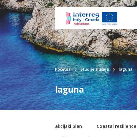
Početna
Studije slučaja
laguna
laguna
akcijski plan
Coastal resilienc