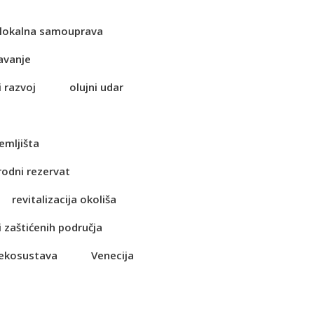
lokalna samouprava
avanje
i razvoj
olujni udar
emljišta
rodni rezervat
revitalizacija okoliša
i zaštićenih područja
 ekosustava
Venecija