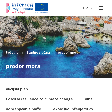
HR
Početna
Studije slučaja
prodor mora
prodor mora
akcijski plan
Coastal resilience to climate change
dina
dohranjivanje plaže
ekološko inženjerstvo