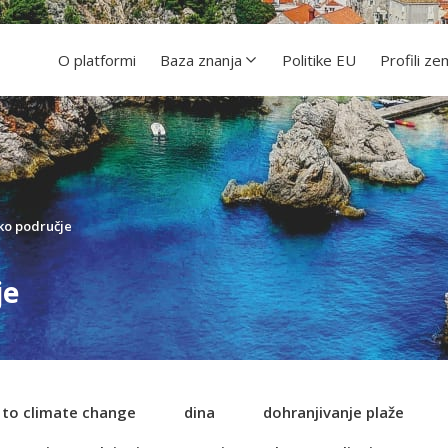
O platformi
Baza znanja
Politike EU
Profili ze
ko područje
je
e to climate change
dina
dohranjivanje plaže