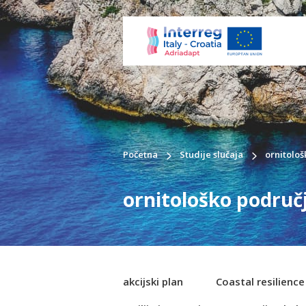
Početna
Studije slučaja
ornitološ
ornitološko područ
akcijski plan
Coastal resilienc