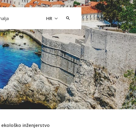
Pretraži:
malja
HR
ekološko inženjerstvo