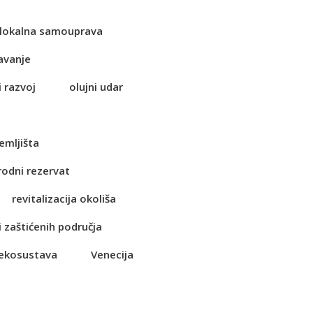
lokalna samouprava
avanje
i razvoj
olujni udar
emljišta
rodni rezervat
revitalizacija okoliša
i zaštićenih područja
 ekosustava
Venecija