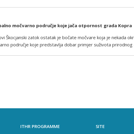
obalno močvarno područje koje jača otpornost grada Kopra
zovi Škocjanski zatok ostatak je bočate močvare koja je nekada ok
rno područje koje predstavlja dobar primjer suživota prirodnog ok
ITHR PROGRAMME
SITE