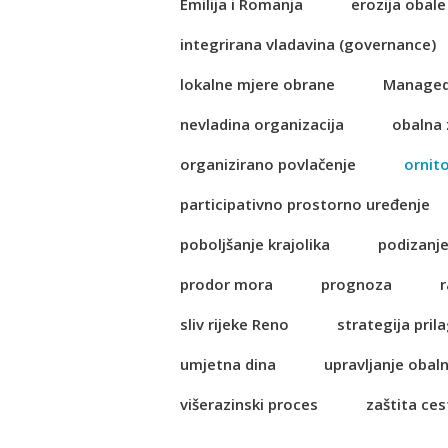
Emilija i Romanja
erozija obale
integrirana vladavina (governance)
lokalne mjere obrane
Managed
nevladina organizacija
obalna 
organizirano povlačenje
ornit
participativno prostorno uređenje
poboljšanje krajolika
podizanje
prodor mora
prognoza
r
sliv rijeke Reno
strategija pri
umjetna dina
upravljanje obal
višerazinski proces
zaštita ces