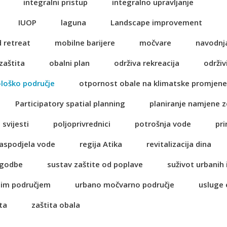
integralni pristup
integralno upravljanje
IUOP
laguna
Landscape improvement
 retreat
mobilne barijere
močvare
navodnj
zaštita
obalni plan
održiva rekreacija
održiv
ološko područje
otpornost obale na klimatske promjene
Participatory spatial planning
planiranje namjene z
 svijesti
poljoprivrednici
potrošnja vode
pri
aspodjela vode
regija Atika
revitalizacija dina
lagodbe
sustav zaštite od poplave
suživot urbanih 
nim područjem
urbano močvarno područje
usluge
ta
zaštita obala