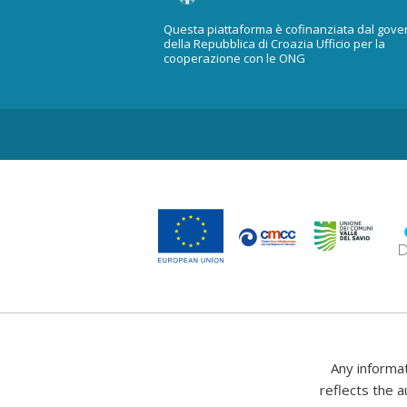
Questa piattaforma è cofinanziata dal gove
della Repubblica di Croazia Ufficio per la
cooperazione con le ONG
Any informa
reflects the a