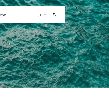
Cerca:
aese
IT