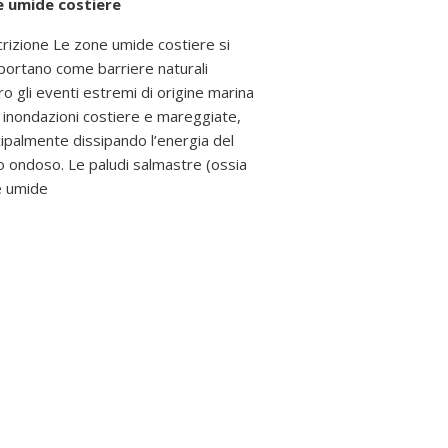
e umide costiere
rizione Le zone umide costiere si
ortano come barriere naturali
ro gli eventi estremi di origine marina
i inondazioni costiere e mareggiate,
cipalmente dissipando l’energia del
 ondoso. Le paludi salmastre (ossia
 umide