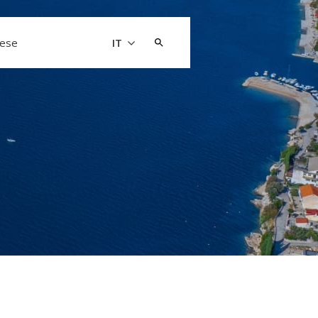
Cerca:
aese
IT