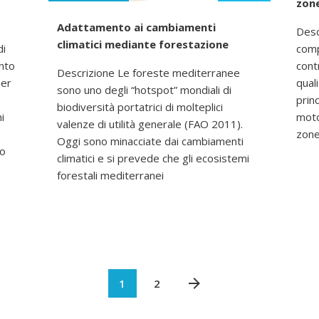
zon
Adattamento ai cambiamenti
Desc
climatici mediante forestazione
di
comp
nto
cont
Descrizione Le foreste mediterranee
per
qual
sono uno degli “hotspot” mondiali di
prin
biodiversità portatrici di molteplici
i
moto
valenze di utilità generale (FAO 2011).
zone
Oggi sono minacciate dai cambiamenti
io
climatici e si prevede che gli ecosistemi
forestali mediterranei
1
2