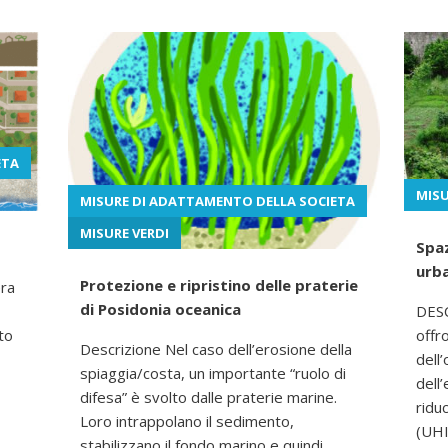
ETA
MISU
MISURE DI ADATTAMENTO DELLA SOCIETA
MISURE VERDI
Spaz
urb
Protezione e ripristino delle praterie
era
di Posidonia oceanica
DESC
to
offr
Descrizione Nel caso dell’erosione della
dell
spiaggia/costa, un importante “ruolo di
dell
difesa” è svolto dalle praterie marine.
ridu
Loro intrappolano il sedimento,
(UHI
stabilizzano il fondo marino e quindi