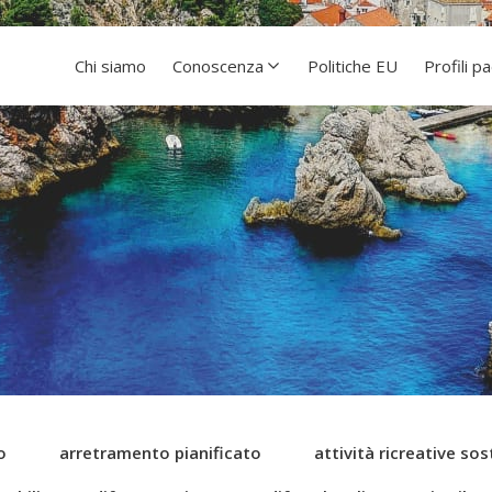
Chi siamo
Conoscenza
Politiche EU
Profili p
o
arretramento pianificato
attività ricreative sost