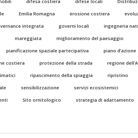
mobili
difesa costiera
difese locali
Distribuz
le
Emilia Romagna
erosione costiera
evolu
vernance integrata
governi locali
ingegneria natu
mareggiata
miglioramento del paesaggio
pianificazione spaziale partecipativa
piano d’azione
ne costiera
protezione della strada
regione dell’A
imatici
ripascimento della spiaggia
ripristino
ale
sensibilizzazione
servizi ecosistemici
enti
Sito ornitologico
strategia di adattamento