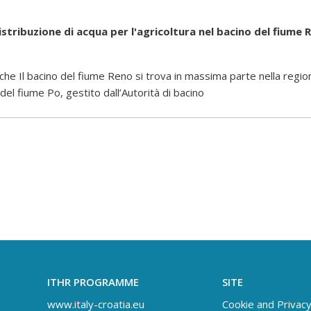
tribuzione di acqua per l'agricoltura nel bacino del fiume R
che Il bacino del fiume Reno si trova in massima parte nella regio
del fiume Po, gestito dall’Autorità di bacino
ITHR PROGRAMME
SITE
www.italy-croatia.eu
Cookie and Privacy