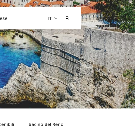
Cerca:
aese
IT
enibili
bacino del Reno