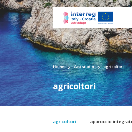
Home
Casi studio
agricoltori
agricoltori
agricoltori
approccio integrat