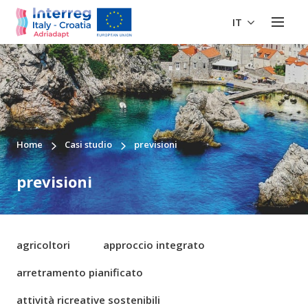
IT
Home
Casi studio
previsioni
previsioni
agricoltori
approccio integrato
arretramento pianificato
attività ricreative sostenibili