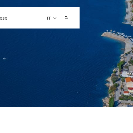
Cerca:
aese
IT