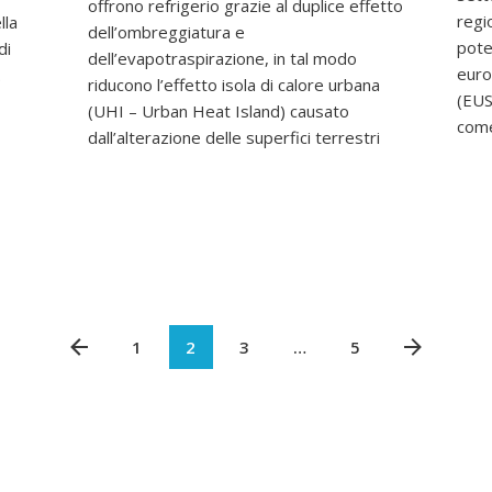
offrono refrigerio grazie al duplice effetto
regio
lla
dell’ombreggiatura e
poten
di
dell’evapotraspirazione, in tal modo
euro
.
riducono l’effetto isola di calore urbana
(EUS
(UHI – Urban Heat Island) causato
com
dall’alterazione delle superfici terrestri
1
2
3
…
5