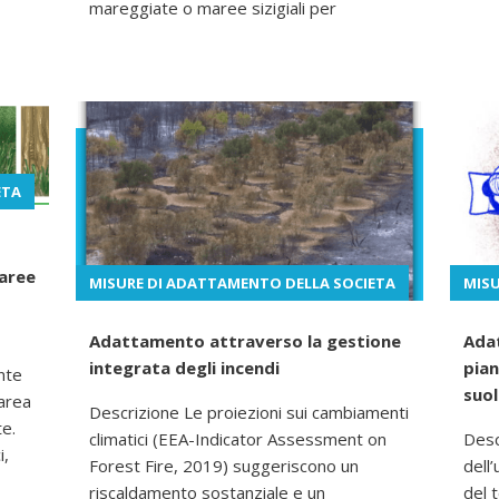
mareggiate o maree sizigiali per
ETA
 aree
MISURE DI ADATTAMENTO DELLA SOCIETA
MISU
Adattamento attraverso la gestione
Ada
integrata degli incendi
pian
nte
suo
 area
Descrizione Le proiezioni sui cambiamenti
te.
climatici (EEA-Indicator Assessment on
Desc
i,
Forest Fire, 2019) suggeriscono un
dell
riscaldamento sostanziale e un
del t