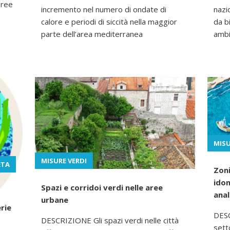
aree
incremento nel numero di ondate di
nazi
calore e periodi di siccità nella maggior
da bi
parte dell’area mediterranea
ambi
MISU
MISURE VERDI
ETA
Zoni
idon
Spazi e corridoi verdi nelle aree
anal
urbane
erie
DESC
DESCRIZIONE Gli spazi verdi nelle città
sett