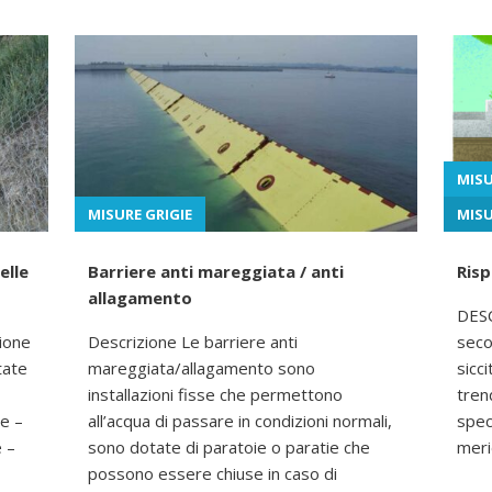
MISU
MISURE GRIGIE
MISU
elle
Barriere anti mareggiata / anti
Risp
allagamento
DESC
zione
Descrizione Le barriere anti
seco
tate
mareggiata/allagamento sono
sicc
installazioni fisse che permettono
tren
ze –
all’acqua di passare in condizioni normali,
spec
e –
sono dotate di paratoie o paratie che
merid
possono essere chiuse in caso di