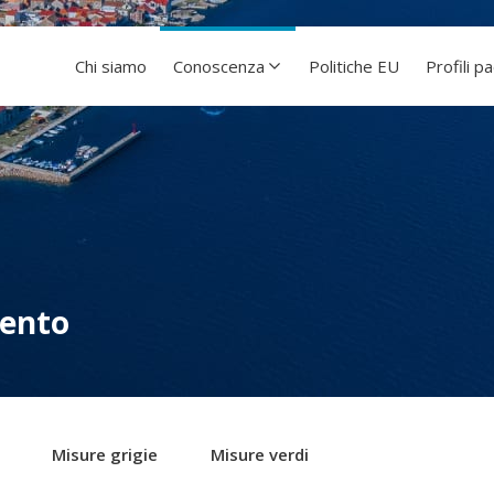
Chi siamo
Conoscenza
Politiche EU
Profili p
mento
Misure grigie
Misure verdi