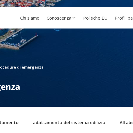
Chi siamo
Conoscenza
Politiche EU
Profili p
rocedure di emergenza
genza
tamento
adattamento del sistema edilizio
Alfabe