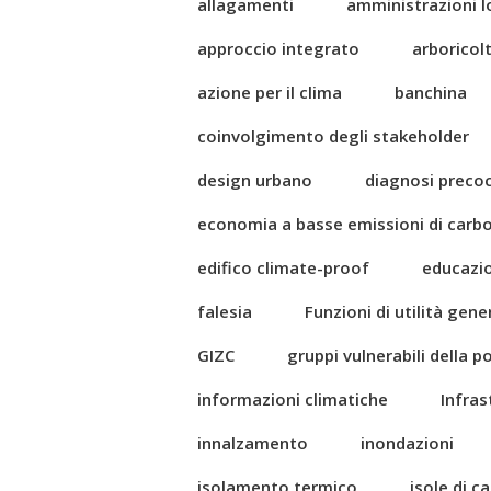
allagamenti
amministrazioni l
approccio integrato
arboricol
azione per il clima
banchina
coinvolgimento degli stakeholder
design urbano
diagnosi preco
economia a basse emissioni di carb
edifico climate-proof
educazi
falesia
Funzioni di utilità gene
GIZC
gruppi vulnerabili della 
informazioni climatiche
Infras
innalzamento
inondazioni
isolamento termico
isole di c