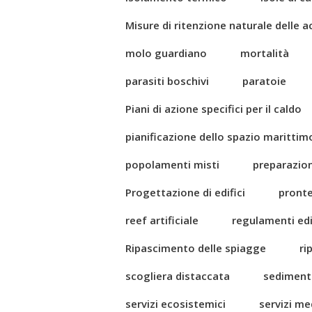
Misure di ritenzione naturale delle 
molo guardiano
mortalità
parasiti boschivi
paratoie
Piani di azione specifici per il caldo
pianificazione dello spazio marittim
popolamenti misti
preparazio
Progettazione di edifici
pront
reef artificiale
regulamenti edil
Ripascimento delle spiagge
ri
scogliera distaccata
sediment
servizi ecosistemici
servizi me