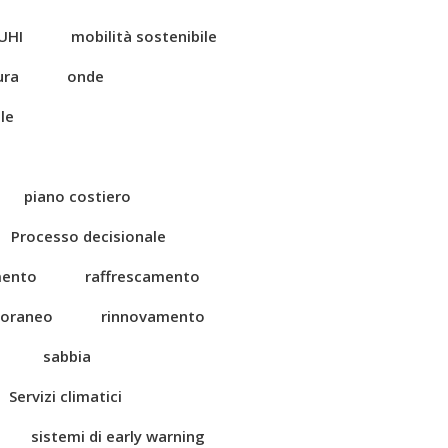
UHI
mobilità sostenibile
ura
onde
le
piano costiero
Processo decisionale
mento
raffrescamento
toraneo
rinnovamento
sabbia
Servizi climatici
sistemi di early warning