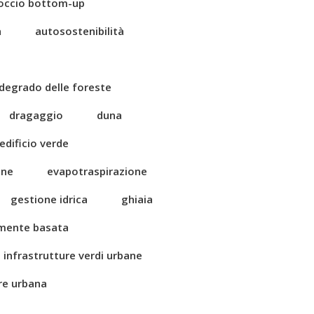
occio bottom-up
a
autosostenibilità
degrado delle foreste
dragaggio
duna
edificio verde
one
evapotraspirazione
gestione idrica
ghiaia
amente basata
infrastrutture verdi urbane
ore urbana