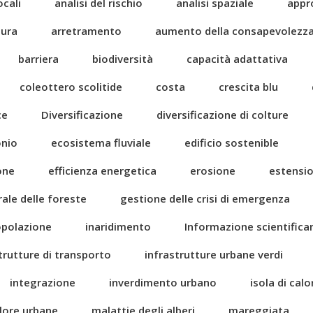
ocali
analisi del rischio
analisi spaziale
appr
tura
arretramento
aumento della consapevolezz
barriera
biodiversità
capacità adattativa
coleottero scolitide
costa
crescita blu
ce
Diversificazione
diversificazione di colture
onio
ecosistema fluviale
edificio sostenible
one
efficienza energetica
erosione
estensi
rale delle foreste
gestione delle crisi di emergenza
popolazione
inaridimento
Informazione scientific
trutture di transporto
infrastrutture urbane verdi
integrazione
inverdimento urbano
isola di cal
alore urbane
malattie degli alberi
mareggiata