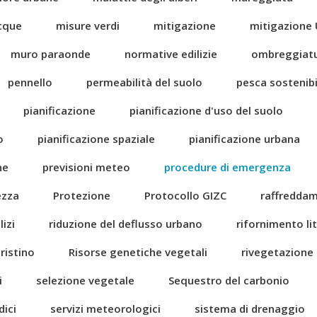
acque
misure verdi
mitigazione
mitigazione 
muro paraonde
normative edilizie
ombreggiat
pennello
permeabilità del suolo
pesca sostenibi
pianificazione
pianificazione d'uso del suolo
o
pianificazione spaziale
pianificazione urbana
ne
previsioni meteo
procedure di emergenza
ezza
Protezione
Protocollo GIZC
raffredda
izi
riduzione del deflusso urbano
rifornimento li
pristino
Risorse genetiche vegetali
rivegetazione
i
selezione vegetale
Sequestro del carbonio
dici
servizi meteorologici
sistema di drenaggio