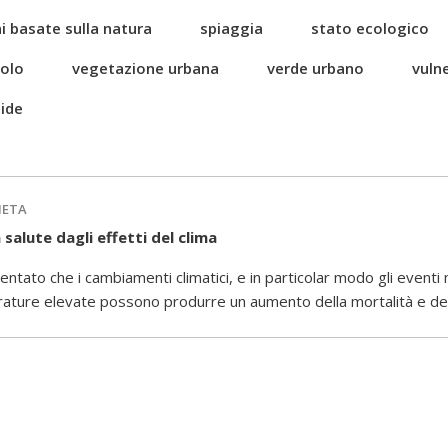
i basate sulla natura
spiaggia
stato ecologico
uolo
vegetazione urbana
verde urbano
vulne
ide
IETA
a salute dagli effetti del clima
ato che i cambiamenti climatici, e in particolar modo gli eventi
ature elevate possono produrre un aumento della mortalità e del