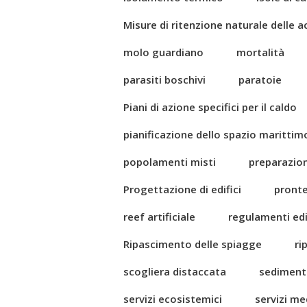
Misure di ritenzione naturale delle 
molo guardiano
mortalità
parasiti boschivi
paratoie
Piani di azione specifici per il caldo
pianificazione dello spazio marittim
popolamenti misti
preparazio
Progettazione di edifici
pront
reef artificiale
regulamenti edil
Ripascimento delle spiagge
ri
scogliera distaccata
sediment
servizi ecosistemici
servizi me