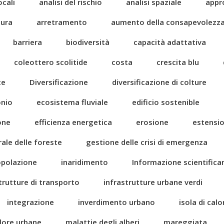
ocali
analisi del rischio
analisi spaziale
appr
tura
arretramento
aumento della consapevolezz
barriera
biodiversità
capacità adattativa
coleottero scolitide
costa
crescita blu
ce
Diversificazione
diversificazione di colture
onio
ecosistema fluviale
edificio sostenible
one
efficienza energetica
erosione
estensi
rale delle foreste
gestione delle crisi di emergenza
popolazione
inaridimento
Informazione scientific
trutture di transporto
infrastrutture urbane verdi
integrazione
inverdimento urbano
isola di cal
alore urbane
malattie degli alberi
mareggiata