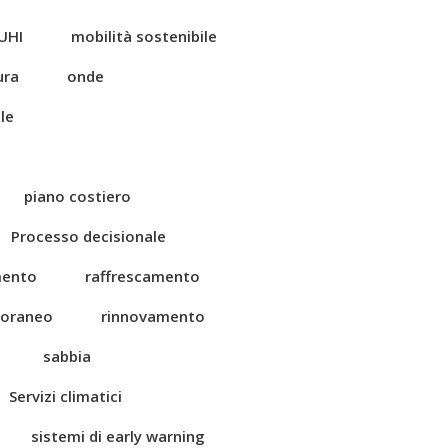
UHI
mobilità sostenibile
ura
onde
le
piano costiero
Processo decisionale
mento
raffrescamento
toraneo
rinnovamento
sabbia
Servizi climatici
sistemi di early warning