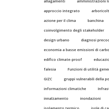
allagamenti
amministrazioni l
approccio integrato
arboricol
azione per il clima
banchina
coinvolgimento degli stakeholder
design urbano
diagnosi preco
economia a basse emissioni di carb
edifico climate-proof
educazi
falesia
Funzioni di utilità gene
GIZC
gruppi vulnerabili della 
informazioni climatiche
Infras
innalzamento
inondazioni
isolamento termico
isole di c