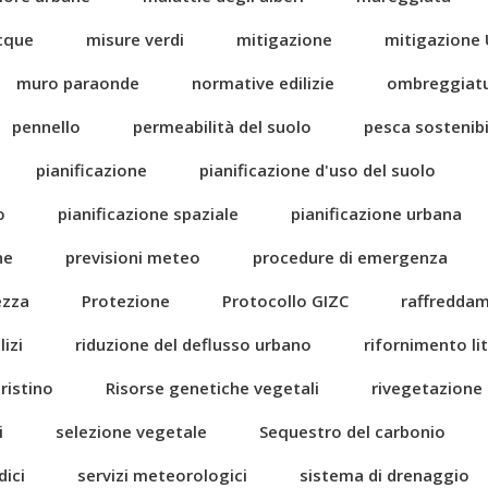
acque
misure verdi
mitigazione
mitigazione 
muro paraonde
normative edilizie
ombreggiat
pennello
permeabilità del suolo
pesca sostenibi
pianificazione
pianificazione d'uso del suolo
o
pianificazione spaziale
pianificazione urbana
ne
previsioni meteo
procedure di emergenza
ezza
Protezione
Protocollo GIZC
raffredda
izi
riduzione del deflusso urbano
rifornimento li
pristino
Risorse genetiche vegetali
rivegetazione
i
selezione vegetale
Sequestro del carbonio
dici
servizi meteorologici
sistema di drenaggio