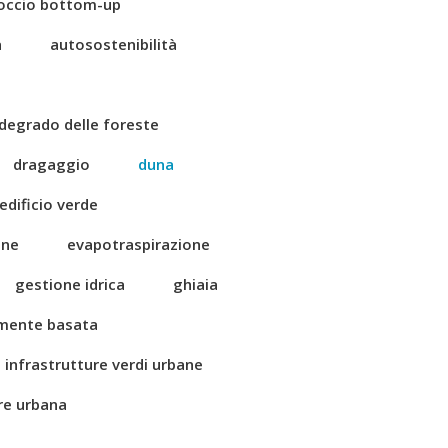
occio bottom-up
a
autosostenibilità
degrado delle foreste
dragaggio
duna
edificio verde
one
evapotraspirazione
gestione idrica
ghiaia
amente basata
infrastrutture verdi urbane
ore urbana