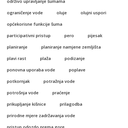
održivo upravljanje šumama
ograničenje vode
oluje
olujni uspori
općekorisne funkcije šuma
participativni pristup
pero
pijesak
planiranje
planiranje namjene zemljišta
plavi rast
plaža
podizanje
ponovna uporaba vode
poplave
potkornjak
potražnja vode
potrošnja vode
praćenje
prikupljanje kišnice
prilagodba
prirodne mjere zadržavanja vode
pristup odozdo prema gore