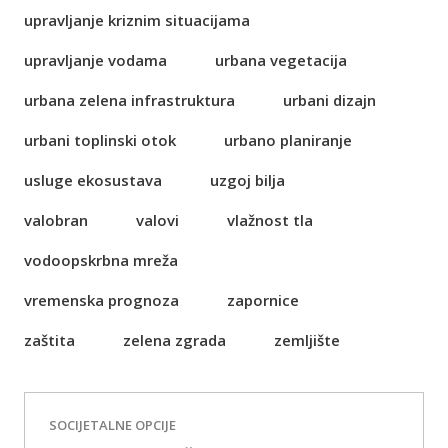
upravljanje kriznim situacijama
upravljanje vodama
urbana vegetacija
urbana zelena infrastruktura
urbani dizajn
urbani toplinski otok
urbano planiranje
usluge ekosustava
uzgoj bilja
valobran
valovi
vlažnost tla
vodoopskrbna mreža
vremenska prognoza
zapornice
zaštita
zelena zgrada
zemljište
SOCIJETALNE OPCIJE