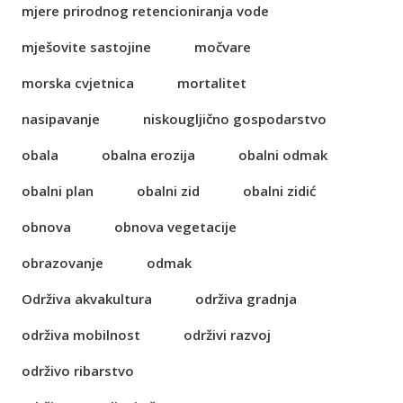
mjere prirodnog retencioniranja vode
mješovite sastojine
močvare
morska cvjetnica
mortalitet
nasipavanje
niskougljično gospodarstvo
obala
obalna erozija
obalni odmak
obalni plan
obalni zid
obalni zidić
obnova
obnova vegetacije
obrazovanje
odmak
Održiva akvakultura
održiva gradnja
održiva mobilnost
održivi razvoj
održivo ribarstvo