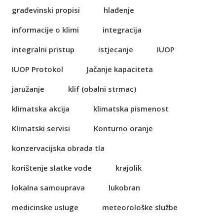
građevinski propisi
hlađenje
informacije o klimi
integracija
integralni pristup
istjecanje
IUOP
IUOP Protokol
Jačanje kapaciteta
jaružanje
klif (obalni strmac)
klimatska akcija
klimatska pismenost
Klimatski servisi
Konturno oranje
konzervacijska obrada tla
korištenje slatke vode
krajolik
lokalna samouprava
lukobran
medicinske usluge
meteorološke službe