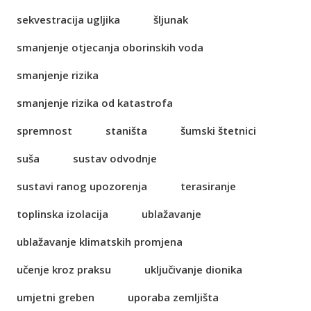
sekvestracija ugljika
šljunak
smanjenje otjecanja oborinskih voda
smanjenje rizika
smanjenje rizika od katastrofa
spremnost
staništa
šumski štetnici
suša
sustav odvodnje
sustavi ranog upozorenja
terasiranje
toplinska izolacija
ublažavanje
ublažavanje klimatskih promjena
učenje kroz praksu
uključivanje dionika
umjetni greben
uporaba zemljišta