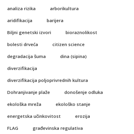
analiza rizika
arborikultura
aridifikacija
barijera
Biljni genetski izvori
bioraznolikost
bolesti drveća
citizen science
degradacija šuma
dina (sipina)
diverzifikacija
diverzifikacija poljoprivrednih kultura
Dohranjivanje plaže
donošenje odluka
ekološka mreža
ekološko stanje
energetska učinkovitost
erozija
FLAG
građevinska regulativa