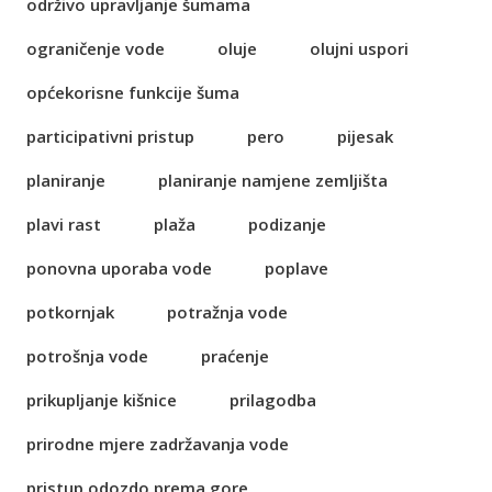
održivo upravljanje šumama
ograničenje vode
oluje
olujni uspori
općekorisne funkcije šuma
participativni pristup
pero
pijesak
planiranje
planiranje namjene zemljišta
plavi rast
plaža
podizanje
ponovna uporaba vode
poplave
potkornjak
potražnja vode
potrošnja vode
praćenje
prikupljanje kišnice
prilagodba
prirodne mjere zadržavanja vode
pristup odozdo prema gore