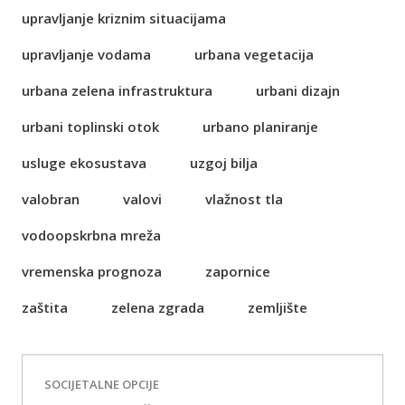
upravljanje kriznim situacijama
upravljanje vodama
urbana vegetacija
urbana zelena infrastruktura
urbani dizajn
urbani toplinski otok
urbano planiranje
usluge ekosustava
uzgoj bilja
valobran
valovi
vlažnost tla
vodoopskrbna mreža
vremenska prognoza
zapornice
zaštita
zelena zgrada
zemljište
SOCIJETALNE OPCIJE