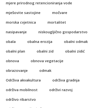
mjere prirodnog retencioniranja vode
mješovite sastojine
močvare
morska cvjetnica
mortalitet
nasipavanje
niskougljično gospodarstvo
obala
obalna erozija
obalni odmak
obalni plan
obalni zid
obalni zidić
obnova
obnova vegetacije
obrazovanje
odmak
Održiva akvakultura
održiva gradnja
održiva mobilnost
održivi razvoj
održivo ribarstvo