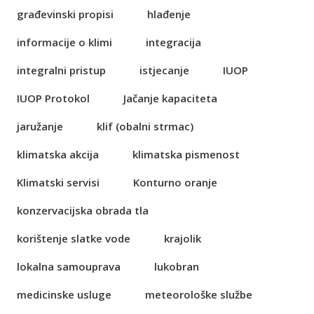
građevinski propisi
hlađenje
informacije o klimi
integracija
integralni pristup
istjecanje
IUOP
IUOP Protokol
Jačanje kapaciteta
jaružanje
klif (obalni strmac)
klimatska akcija
klimatska pismenost
Klimatski servisi
Konturno oranje
konzervacijska obrada tla
korištenje slatke vode
krajolik
lokalna samouprava
lukobran
medicinske usluge
meteorološke službe