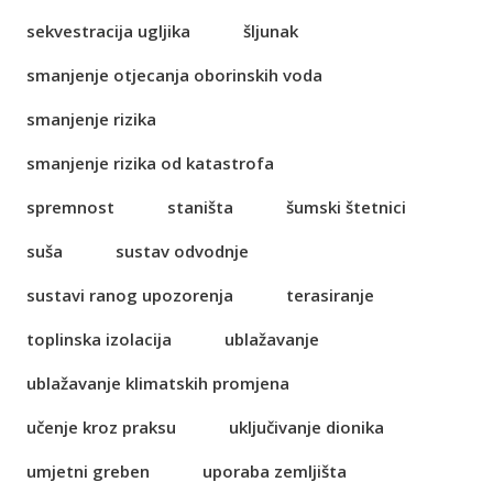
sekvestracija ugljika
šljunak
smanjenje otjecanja oborinskih voda
smanjenje rizika
smanjenje rizika od katastrofa
spremnost
staništa
šumski štetnici
suša
sustav odvodnje
sustavi ranog upozorenja
terasiranje
toplinska izolacija
ublažavanje
ublažavanje klimatskih promjena
učenje kroz praksu
uključivanje dionika
umjetni greben
uporaba zemljišta