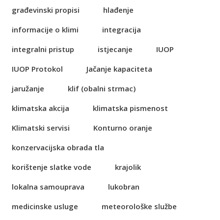
građevinski propisi
hlađenje
informacije o klimi
integracija
integralni pristup
istjecanje
IUOP
IUOP Protokol
Jačanje kapaciteta
jaružanje
klif (obalni strmac)
klimatska akcija
klimatska pismenost
Klimatski servisi
Konturno oranje
konzervacijska obrada tla
korištenje slatke vode
krajolik
lokalna samouprava
lukobran
medicinske usluge
meteorološke službe