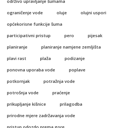
održivo upravljanje šumama
ograničenje vode
oluje
olujni uspori
općekorisne funkcije šuma
participativni pristup
pero
pijesak
planiranje
planiranje namjene zemljišta
plavi rast
plaža
podizanje
ponovna uporaba vode
poplave
potkornjak
potražnja vode
potrošnja vode
praćenje
prikupljanje kišnice
prilagodba
prirodne mjere zadržavanja vode
pristup odozdo prema gore