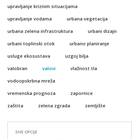
upravljanje kriznim situacijama
upravljanje vodama
urbana vegetacija
urbana zelena infrastruktura
urbani dizajn
urbani toplinski otok
urbano planiranje
usluge ekosustava
uzgoj bilja
valobran
valovi
vlažnost tla
vodoopskrbna mreža
vremenska prognoza
zapornice
zaštita
zelena zgrada
zemljište
SIVE OPCIJE