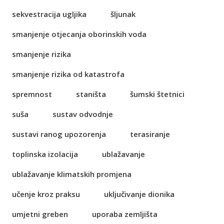
sekvestracija ugljika
šljunak
smanjenje otjecanja oborinskih voda
smanjenje rizika
smanjenje rizika od katastrofa
spremnost
staništa
šumski štetnici
suša
sustav odvodnje
sustavi ranog upozorenja
terasiranje
toplinska izolacija
ublažavanje
ublažavanje klimatskih promjena
učenje kroz praksu
uključivanje dionika
umjetni greben
uporaba zemljišta