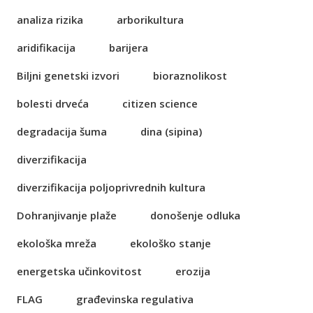
analiza rizika
arborikultura
aridifikacija
barijera
Biljni genetski izvori
bioraznolikost
bolesti drveća
citizen science
degradacija šuma
dina (sipina)
diverzifikacija
diverzifikacija poljoprivrednih kultura
Dohranjivanje plaže
donošenje odluka
ekološka mreža
ekološko stanje
energetska učinkovitost
erozija
FLAG
građevinska regulativa