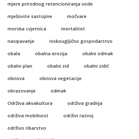
mjere prirodnog retencioniranja vode
mješovite sastojine
močvare
morska cvjetnica
mortalitet
nasipavanje
niskougljično gospodarstvo
obala
obalna erozija
obalni odmak
obalni plan
obalni zid
obalni zidić
obnova
obnova vegetacije
obrazovanje
odmak
Održiva akvakultura
održiva gradnja
održiva mobilnost
održivi razvoj
održivo ribarstvo