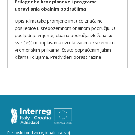
Prilagodba kroz planove i programe
upravljanja obalnim područjima
Opis Klimatske promjene imat će značajne
posljedice u sredozemnom obalnom području. U
posljednje vrijeme, obalna područja izložena su
sve češćim poplavama uzrokovanim ekstremnim
vremenskim prilikama, često popraćenim jakim
kišama i olujama. Predviđeni porast razine
Europski fond za regionalni razvoj