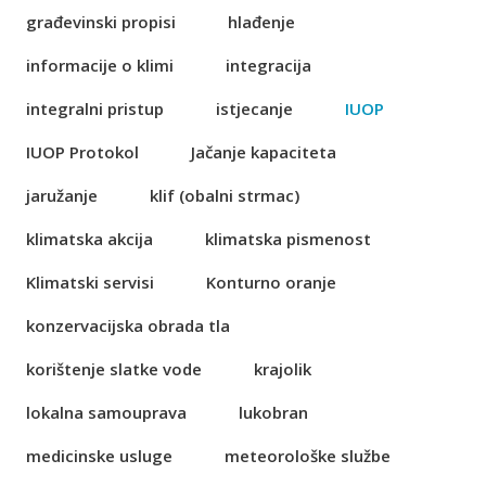
građevinski propisi
hlađenje
informacije o klimi
integracija
integralni pristup
istjecanje
IUOP
IUOP Protokol
Jačanje kapaciteta
jaružanje
klif (obalni strmac)
klimatska akcija
klimatska pismenost
Klimatski servisi
Konturno oranje
konzervacijska obrada tla
korištenje slatke vode
krajolik
lokalna samouprava
lukobran
medicinske usluge
meteorološke službe