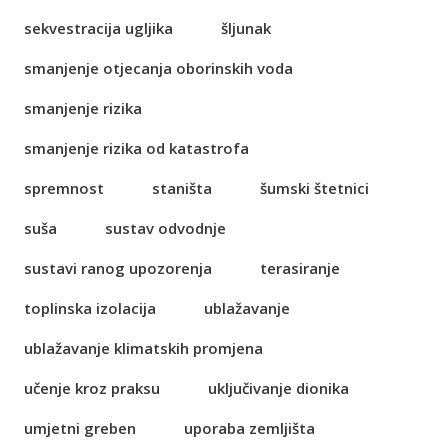
sekvestracija ugljika
šljunak
smanjenje otjecanja oborinskih voda
smanjenje rizika
smanjenje rizika od katastrofa
spremnost
staništa
šumski štetnici
suša
sustav odvodnje
sustavi ranog upozorenja
terasiranje
toplinska izolacija
ublažavanje
ublažavanje klimatskih promjena
učenje kroz praksu
uključivanje dionika
umjetni greben
uporaba zemljišta