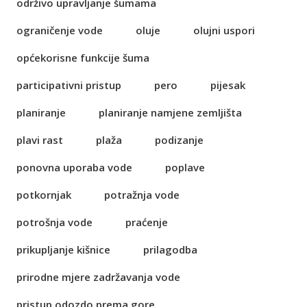
održivo upravljanje šumama
ograničenje vode
oluje
olujni uspori
općekorisne funkcije šuma
participativni pristup
pero
pijesak
planiranje
planiranje namjene zemljišta
plavi rast
plaža
podizanje
ponovna uporaba vode
poplave
potkornjak
potražnja vode
potrošnja vode
praćenje
prikupljanje kišnice
prilagodba
prirodne mjere zadržavanja vode
pristup odozdo prema gore