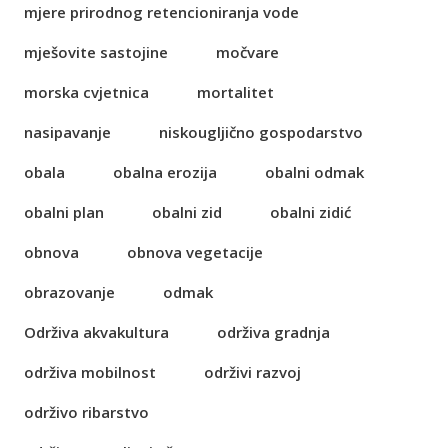
mjere prirodnog retencioniranja vode
mješovite sastojine
močvare
morska cvjetnica
mortalitet
nasipavanje
niskougljično gospodarstvo
obala
obalna erozija
obalni odmak
obalni plan
obalni zid
obalni zidić
obnova
obnova vegetacije
obrazovanje
odmak
Održiva akvakultura
održiva gradnja
održiva mobilnost
održivi razvoj
održivo ribarstvo