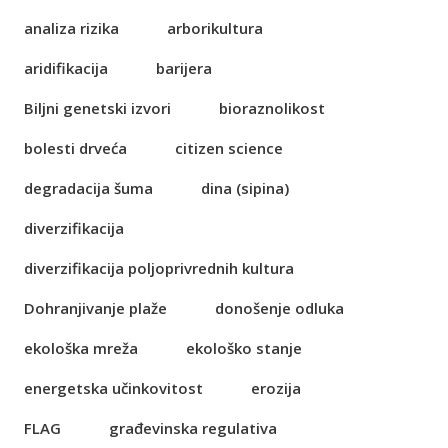
analiza rizika
arborikultura
aridifikacija
barijera
Biljni genetski izvori
bioraznolikost
bolesti drveća
citizen science
degradacija šuma
dina (sipina)
diverzifikacija
diverzifikacija poljoprivrednih kultura
Dohranjivanje plaže
donošenje odluka
ekološka mreža
ekološko stanje
energetska učinkovitost
erozija
FLAG
građevinska regulativa