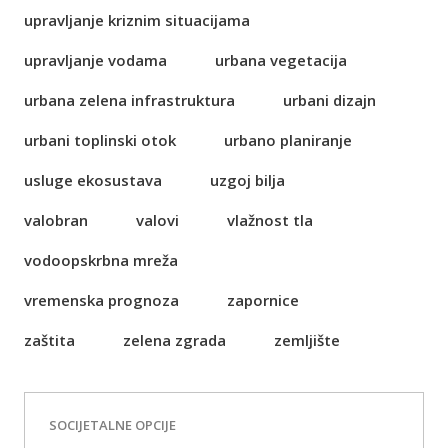
upravljanje kriznim situacijama
upravljanje vodama
urbana vegetacija
urbana zelena infrastruktura
urbani dizajn
urbani toplinski otok
urbano planiranje
usluge ekosustava
uzgoj bilja
valobran
valovi
vlažnost tla
vodoopskrbna mreža
vremenska prognoza
zapornice
zaštita
zelena zgrada
zemljište
SOCIJETALNE OPCIJE