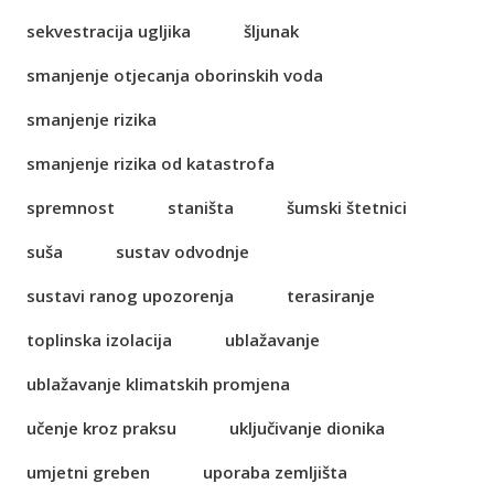
sekvestracija ugljika
šljunak
smanjenje otjecanja oborinskih voda
smanjenje rizika
smanjenje rizika od katastrofa
spremnost
staništa
šumski štetnici
suša
sustav odvodnje
sustavi ranog upozorenja
terasiranje
toplinska izolacija
ublažavanje
ublažavanje klimatskih promjena
učenje kroz praksu
uključivanje dionika
umjetni greben
uporaba zemljišta