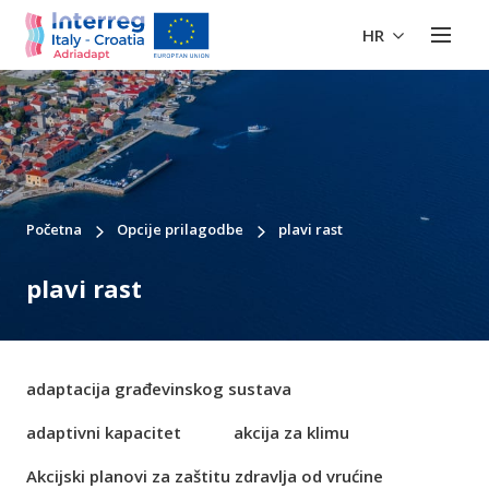
HR
Početna
Opcije prilagodbe
plavi rast
plavi rast
adaptacija građevinskog sustava
adaptivni kapacitet
akcija za klimu
Akcijski planovi za zaštitu zdravlja od vrućine