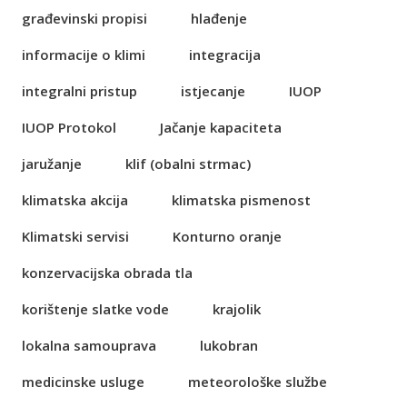
građevinski propisi
hlađenje
informacije o klimi
integracija
integralni pristup
istjecanje
IUOP
IUOP Protokol
Jačanje kapaciteta
jaružanje
klif (obalni strmac)
klimatska akcija
klimatska pismenost
Klimatski servisi
Konturno oranje
konzervacijska obrada tla
korištenje slatke vode
krajolik
lokalna samouprava
lukobran
medicinske usluge
meteorološke službe