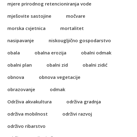
mjere prirodnog retencioniranja vode
mješovite sastojine
močvare
morska cvjetnica
mortalitet
nasipavanje
niskougljično gospodarstvo
obala
obalna erozija
obalni odmak
obalni plan
obalni zid
obalni zidić
obnova
obnova vegetacije
obrazovanje
odmak
Održiva akvakultura
održiva gradnja
održiva mobilnost
održivi razvoj
održivo ribarstvo