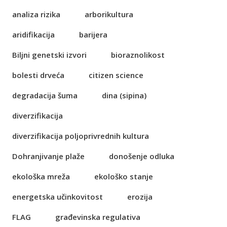
analiza rizika
arborikultura
aridifikacija
barijera
Biljni genetski izvori
bioraznolikost
bolesti drveća
citizen science
degradacija šuma
dina (sipina)
diverzifikacija
diverzifikacija poljoprivrednih kultura
Dohranjivanje plaže
donošenje odluka
ekološka mreža
ekološko stanje
energetska učinkovitost
erozija
FLAG
građevinska regulativa