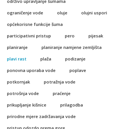
održivo upravljanje šumama
ograničenje vode
oluje
olujni uspori
općekorisne funkcije šuma
participativni pristup
pero
pijesak
planiranje
planiranje namjene zemljišta
plavi rast
plaža
podizanje
ponovna uporaba vode
poplave
potkornjak
potražnja vode
potrošnja vode
praćenje
prikupljanje kišnice
prilagodba
prirodne mjere zadržavanja vode
pristup odozdo prema gore