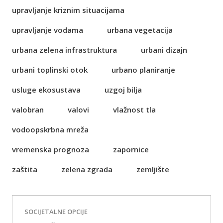
upravljanje kriznim situacijama
upravljanje vodama
urbana vegetacija
urbana zelena infrastruktura
urbani dizajn
urbani toplinski otok
urbano planiranje
usluge ekosustava
uzgoj bilja
valobran
valovi
vlažnost tla
vodoopskrbna mreža
vremenska prognoza
zapornice
zaštita
zelena zgrada
zemljište
SOCIJETALNE OPCIJE