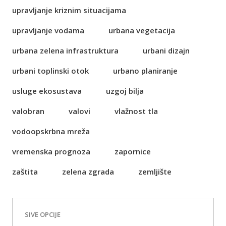
upravljanje kriznim situacijama
upravljanje vodama
urbana vegetacija
urbana zelena infrastruktura
urbani dizajn
urbani toplinski otok
urbano planiranje
usluge ekosustava
uzgoj bilja
valobran
valovi
vlažnost tla
vodoopskrbna mreža
vremenska prognoza
zapornice
zaštita
zelena zgrada
zemljište
SIVE OPCIJE