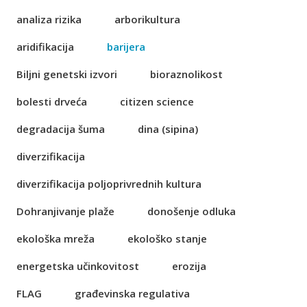
analiza rizika
arborikultura
aridifikacija
barijera
Biljni genetski izvori
bioraznolikost
bolesti drveća
citizen science
degradacija šuma
dina (sipina)
diverzifikacija
diverzifikacija poljoprivrednih kultura
Dohranjivanje plaže
donošenje odluka
ekološka mreža
ekološko stanje
energetska učinkovitost
erozija
FLAG
građevinska regulativa