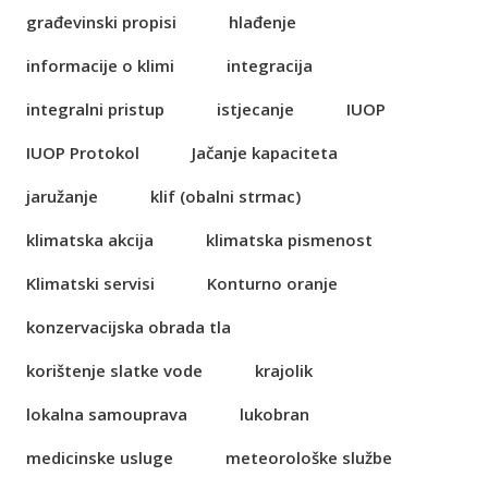
građevinski propisi
hlađenje
informacije o klimi
integracija
integralni pristup
istjecanje
IUOP
IUOP Protokol
Jačanje kapaciteta
jaružanje
klif (obalni strmac)
klimatska akcija
klimatska pismenost
Klimatski servisi
Konturno oranje
konzervacijska obrada tla
korištenje slatke vode
krajolik
lokalna samouprava
lukobran
medicinske usluge
meteorološke službe