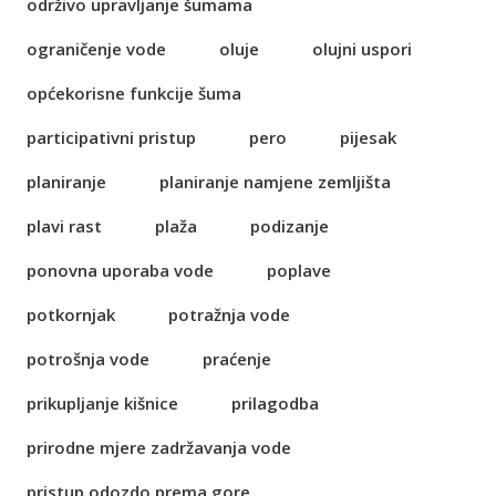
održivo upravljanje šumama
ograničenje vode
oluje
olujni uspori
općekorisne funkcije šuma
participativni pristup
pero
pijesak
planiranje
planiranje namjene zemljišta
plavi rast
plaža
podizanje
ponovna uporaba vode
poplave
potkornjak
potražnja vode
potrošnja vode
praćenje
prikupljanje kišnice
prilagodba
prirodne mjere zadržavanja vode
pristup odozdo prema gore