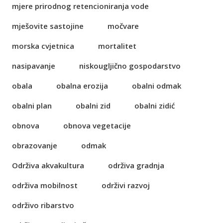
mjere prirodnog retencioniranja vode
mješovite sastojine
močvare
morska cvjetnica
mortalitet
nasipavanje
niskougljično gospodarstvo
obala
obalna erozija
obalni odmak
obalni plan
obalni zid
obalni zidić
obnova
obnova vegetacije
obrazovanje
odmak
Održiva akvakultura
održiva gradnja
održiva mobilnost
održivi razvoj
održivo ribarstvo