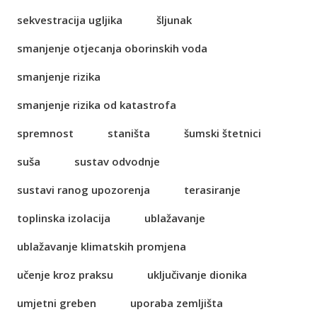
sekvestracija ugljika
šljunak
smanjenje otjecanja oborinskih voda
smanjenje rizika
smanjenje rizika od katastrofa
spremnost
staništa
šumski štetnici
suša
sustav odvodnje
sustavi ranog upozorenja
terasiranje
toplinska izolacija
ublažavanje
ublažavanje klimatskih promjena
učenje kroz praksu
uključivanje dionika
umjetni greben
uporaba zemljišta