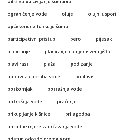
održivo upravljanje šumama
ograničenje vode
oluje
olujni uspori
općekorisne funkcije šuma
participativni pristup
pero
pijesak
planiranje
planiranje namjene zemljišta
plavi rast
plaža
podizanje
ponovna uporaba vode
poplave
potkornjak
potražnja vode
potrošnja vode
praćenje
prikupljanje kišnice
prilagodba
prirodne mjere zadržavanja vode
pristup odozdo prema gore