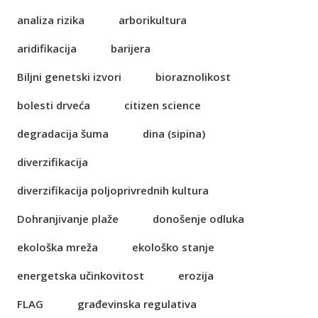
analiza rizika
arborikultura
aridifikacija
barijera
Biljni genetski izvori
bioraznolikost
bolesti drveća
citizen science
degradacija šuma
dina (sipina)
diverzifikacija
diverzifikacija poljoprivrednih kultura
Dohranjivanje plaže
donošenje odluka
ekološka mreža
ekološko stanje
energetska učinkovitost
erozija
FLAG
građevinska regulativa