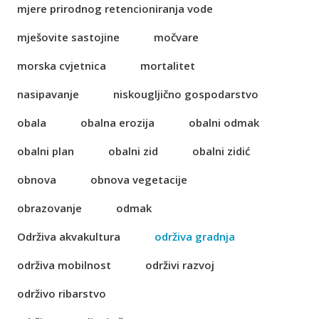
mjere prirodnog retencioniranja vode
mješovite sastojine
močvare
morska cvjetnica
mortalitet
nasipavanje
niskougljično gospodarstvo
obala
obalna erozija
obalni odmak
obalni plan
obalni zid
obalni zidić
obnova
obnova vegetacije
obrazovanje
odmak
Održiva akvakultura
održiva gradnja
održiva mobilnost
održivi razvoj
održivo ribarstvo