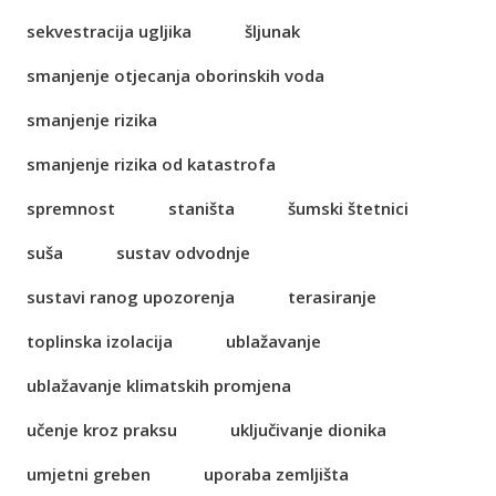
sekvestracija ugljika
šljunak
smanjenje otjecanja oborinskih voda
smanjenje rizika
smanjenje rizika od katastrofa
spremnost
staništa
šumski štetnici
suša
sustav odvodnje
sustavi ranog upozorenja
terasiranje
toplinska izolacija
ublažavanje
ublažavanje klimatskih promjena
učenje kroz praksu
uključivanje dionika
umjetni greben
uporaba zemljišta