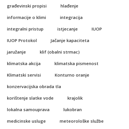
građevinski propisi
hlađenje
informacije o klimi
integracija
integralni pristup
istjecanje
IUOP
IUOP Protokol
Jačanje kapaciteta
jaružanje
klif (obalni strmac)
klimatska akcija
klimatska pismenost
Klimatski servisi
Konturno oranje
konzervacijska obrada tla
korištenje slatke vode
krajolik
lokalna samouprava
lukobran
medicinske usluge
meteorološke službe