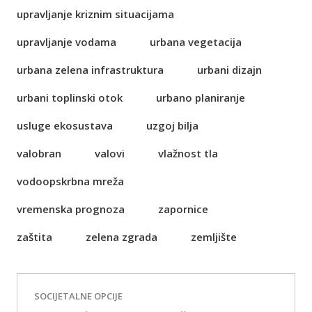
upravljanje kriznim situacijama
upravljanje vodama
urbana vegetacija
urbana zelena infrastruktura
urbani dizajn
urbani toplinski otok
urbano planiranje
usluge ekosustava
uzgoj bilja
valobran
valovi
vlažnost tla
vodoopskrbna mreža
vremenska prognoza
zapornice
zaštita
zelena zgrada
zemljište
SOCIJETALNE OPCIJE