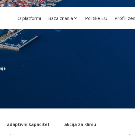
O platformi
Baza znanja
Politike EU
Profili ze
nje
adaptivni kapacitet
akcija za klimu