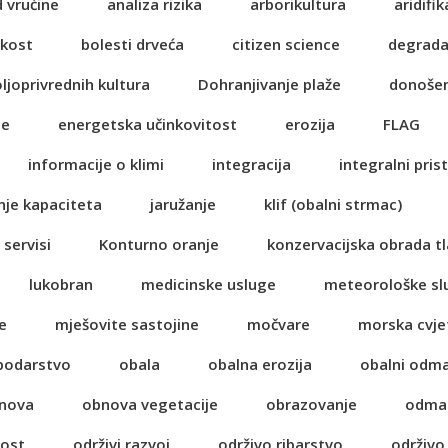
d vrućine
analiza rizika
arborikultura
aridifik
ikost
bolesti drveća
citizen science
degrada
oljoprivrednih kultura
Dohranjivanje plaže
donošen
je
energetska učinkovitost
erozija
FLAG
informacije o klimi
integracija
integralni pris
nje kapaciteta
jaružanje
klif (obalni strmac)
 servisi
Konturno oranje
konzervacijska obrada tl
lukobran
medicinske usluge
meteorološke sl
e
mješovite sastojine
močvare
morska cvje
spodarstvo
obala
obalna erozija
obalni odm
nova
obnova vegetacije
obrazovanje
odma
nost
održivi razvoj
održivo ribarstvo
održivo