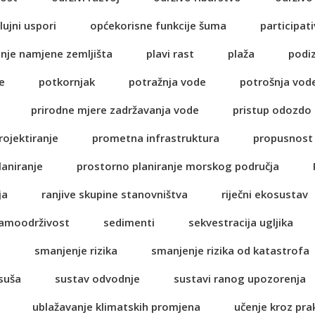
lujni uspori
općekorisne funkcije šuma
participati
anje namjene zemljišta
plavi rast
plaža
podi
e
potkornjak
potražnja vode
potrošnja vod
prirodne mjere zadržavanja vode
pristup odozdo
rojektiranje
prometna infrastruktura
propusnost 
laniranje
prostorno planiranje morskog područja
ja
ranjive skupine stanovništva
riječni ekosustav
amoodrživost
sedimenti
sekvestracija ugljika
a
smanjenje rizika
smanjenje rizika od katastrofa
suša
sustav odvodnje
sustavi ranog upozorenja
ublažavanje klimatskih promjena
učenje kroz pra