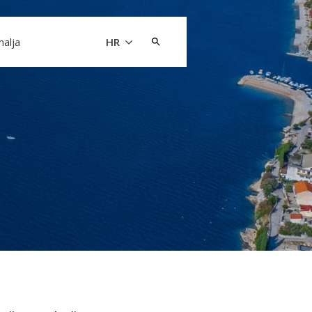
Pretraži:
malja
HR