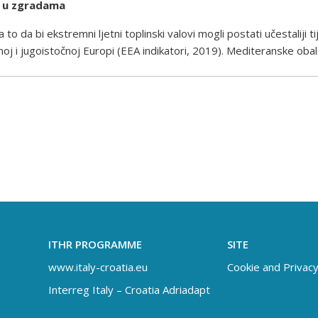
i u zgradama
to da bi ekstremni ljetni toplinski valovi mogli postati učestaliji 
oj i jugoistočnoj Europi (EEA indikatori, 2019). Mediteranske obal
ITHR PROGRAMME
SITE
www.italy-croatia.eu
Cookie and Privacy
Interreg Italy – Croatia Adriadapt