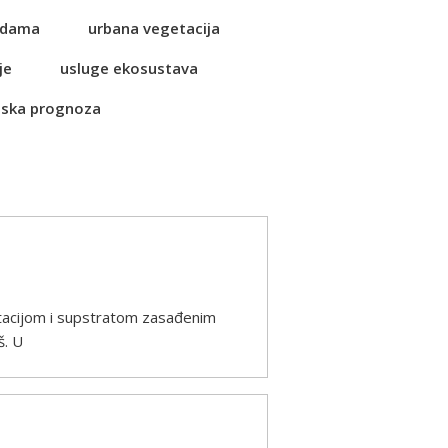
vodama
urbana vegetacija
je
usluge ekosustava
ska prognoza
getacijom i supstratom zasađenim
š. U