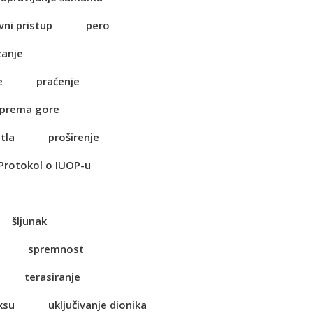
vni pristup
pero
zanje
e
praćenje
 prema gore
tla
proširenje
Protokol o IUOP-u
šljunak
spremnost
terasiranje
ksu
uključivanje dionika