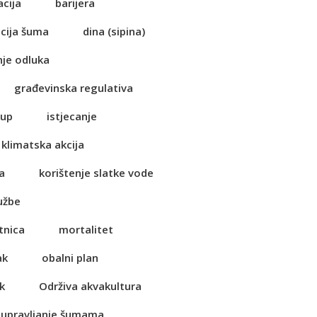
acija
barijera
cija šuma
dina (sipina)
je odluka
građevinska regulativa
tup
istjecanje
klimatska akcija
a
korištenje slatke vode
užbe
tnica
mortalitet
ak
obalni plan
k
Održiva akvakultura
 upravljanje šumama