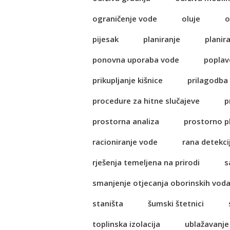
ograničenje vode
oluje
o
pijesak
planiranje
planir
ponovna uporaba vode
poplav
prikupljanje kišnice
prilagodba
procedure za hitne slučajeve
p
prostorna analiza
prostorno p
racioniranje vode
rana detekci
rješenja temeljena na prirodi
s
smanjenje otjecanja oborinskih vod
staništa
šumski štetnici
toplinska izolacija
ublažavanje