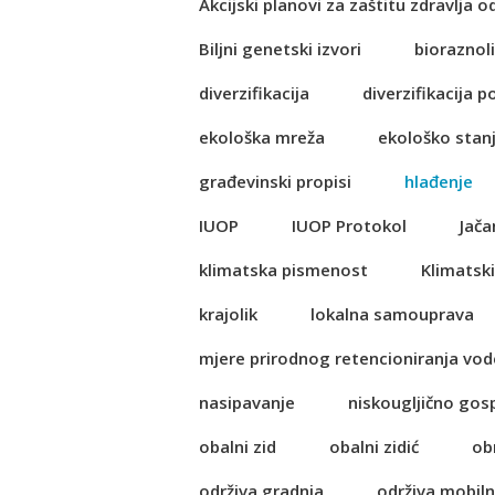
Akcijski planovi za zaštitu zdravlja o
Biljni genetski izvori
bioraznol
diverzifikacija
diverzifikacija p
ekološka mreža
ekološko stan
građevinski propisi
hlađenje
IUOP
IUOP Protokol
Jača
klimatska pismenost
Klimatski
krajolik
lokalna samouprava
mjere prirodnog retencioniranja vod
nasipavanje
niskougljično go
obalni zid
obalni zidić
ob
održiva gradnja
održiva mobil