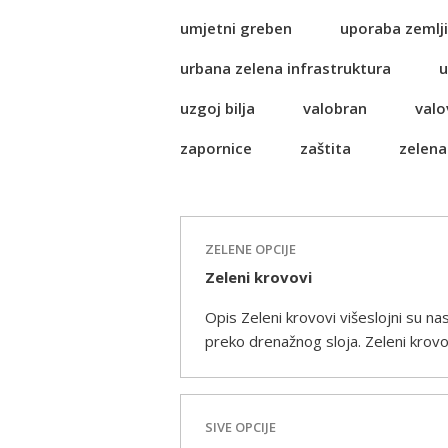
umjetni greben
uporaba zemlji
urbana zelena infrastruktura
u
uzgoj bilja
valobran
valo
zapornice
zaštita
zelena
ZELENE OPCIJE
Zeleni krovovi
Opis Zeleni krovovi višeslojni su n
preko drenažnog sloja. Zeleni krovov
SIVE OPCIJE