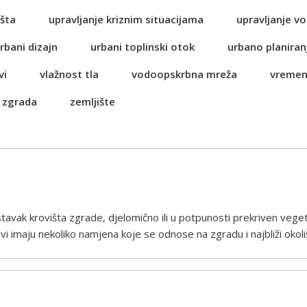
šta
upravljanje kriznim situacijama
upravljanje 
rbani dizajn
urbani toplinski otok
urbano planiran
vi
vlažnost tla
vodoopskrbna mreža
vremen
 zgrada
zemljište
astavak krovišta zgrade, djelomično ili u potpunosti prekriven ve
i imaju nekoliko namjena koje se odnose na zgradu i najbliži okoli