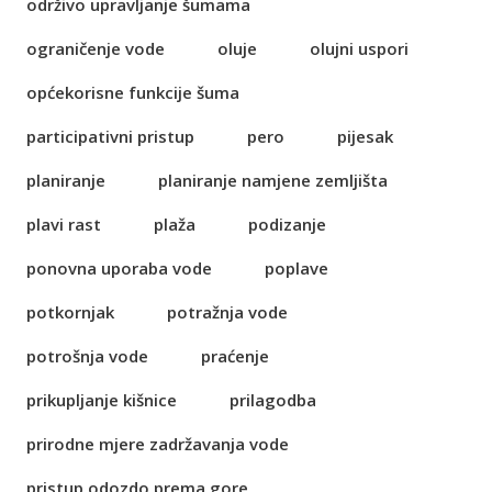
održivo upravljanje šumama
ograničenje vode
oluje
olujni uspori
općekorisne funkcije šuma
participativni pristup
pero
pijesak
planiranje
planiranje namjene zemljišta
plavi rast
plaža
podizanje
ponovna uporaba vode
poplave
potkornjak
potražnja vode
potrošnja vode
praćenje
prikupljanje kišnice
prilagodba
prirodne mjere zadržavanja vode
pristup odozdo prema gore