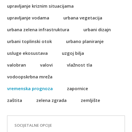
upravljanje kriznim situacijama
upravljanje vodama
urbana vegetacija
urbana zelena infrastruktura
urbani dizajn
urbani toplinski otok
urbano planiranje
usluge ekosustava
uzgoj bilja
valobran
valovi
vlažnost tla
vodoopskrbna mreža
vremenska prognoza
zapornice
zaštita
zelena zgrada
zemljište
SOCIJETALNE OPCIJE