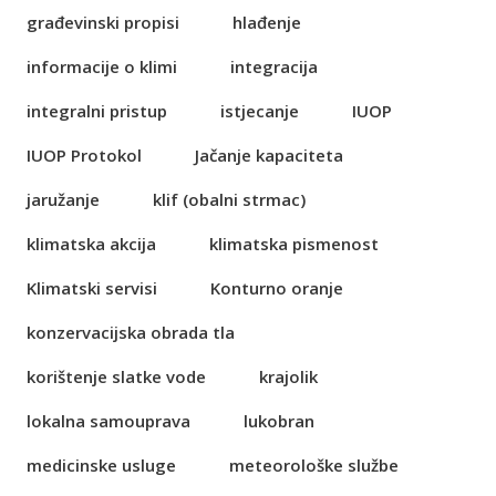
građevinski propisi
hlađenje
informacije o klimi
integracija
integralni pristup
istjecanje
IUOP
IUOP Protokol
Jačanje kapaciteta
jaružanje
klif (obalni strmac)
klimatska akcija
klimatska pismenost
Klimatski servisi
Konturno oranje
konzervacijska obrada tla
korištenje slatke vode
krajolik
lokalna samouprava
lukobran
medicinske usluge
meteorološke službe