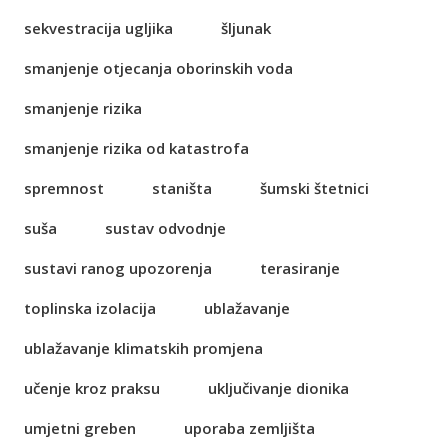
sekvestracija ugljika
šljunak
smanjenje otjecanja oborinskih voda
smanjenje rizika
smanjenje rizika od katastrofa
spremnost
staništa
šumski štetnici
suša
sustav odvodnje
sustavi ranog upozorenja
terasiranje
toplinska izolacija
ublažavanje
ublažavanje klimatskih promjena
učenje kroz praksu
uključivanje dionika
umjetni greben
uporaba zemljišta