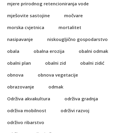
mjere prirodnog retencioniranja vode
mješovite sastojine
močvare
morska cvjetnica
mortalitet
nasipavanje
niskougljično gospodarstvo
obala
obalna erozija
obalni odmak
obalni plan
obalni zid
obalni zidić
obnova
obnova vegetacije
obrazovanje
odmak
Održiva akvakultura
održiva gradnja
održiva mobilnost
održivi razvoj
održivo ribarstvo