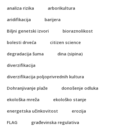
analiza rizika
arborikultura
aridifikacija
barijera
Biljni genetski izvori
bioraznolikost
bolesti drveća
citizen science
degradacija šuma
dina (sipina)
diverzifikacija
diverzifikacija poljoprivrednih kultura
Dohranjivanje plaže
donošenje odluka
ekološka mreža
ekološko stanje
energetska učinkovitost
erozija
FLAG
građevinska regulativa