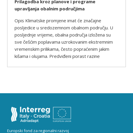
Prilagodba kroz planove i programe
upravljanja obalnim područjima
Opis Klimatske promjene imat će značajne
posljedice u sredozemnom obalnom području. U
posljednje vrijeme, obalna područja izložena su
sve češćim poplavama uzrokovanim ekstremnim
vremenskim prilikama, često popraćenim jakim
kišama i olujama. Predviđeni porast razine
Europski fond za regionalni razvoj