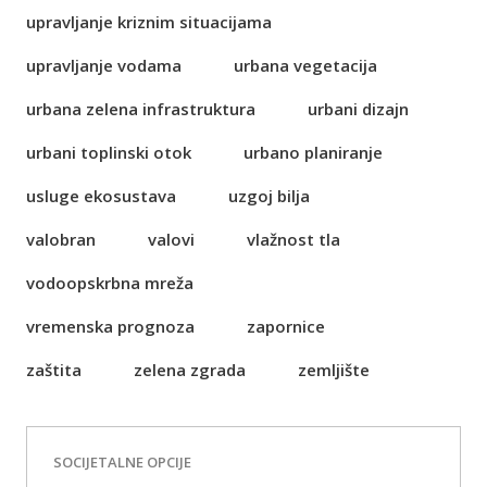
upravljanje kriznim situacijama
upravljanje vodama
urbana vegetacija
urbana zelena infrastruktura
urbani dizajn
urbani toplinski otok
urbano planiranje
usluge ekosustava
uzgoj bilja
valobran
valovi
vlažnost tla
vodoopskrbna mreža
vremenska prognoza
zapornice
zaštita
zelena zgrada
zemljište
SOCIJETALNE OPCIJE