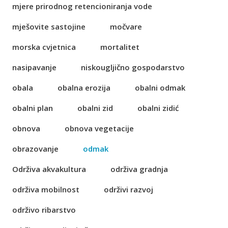
mjere prirodnog retencioniranja vode
mješovite sastojine
močvare
morska cvjetnica
mortalitet
nasipavanje
niskougljično gospodarstvo
obala
obalna erozija
obalni odmak
obalni plan
obalni zid
obalni zidić
obnova
obnova vegetacije
obrazovanje
odmak
Održiva akvakultura
održiva gradnja
održiva mobilnost
održivi razvoj
održivo ribarstvo