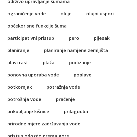
održivo upravljanje šumama
ograničenje vode
oluje
olujni uspori
općekorisne funkcije šuma
participativni pristup
pero
pijesak
planiranje
planiranje namjene zemljišta
plavi rast
plaža
podizanje
ponovna uporaba vode
poplave
potkornjak
potražnja vode
potrošnja vode
praćenje
prikupljanje kišnice
prilagodba
prirodne mjere zadržavanja vode
pristup odozdo prema gore