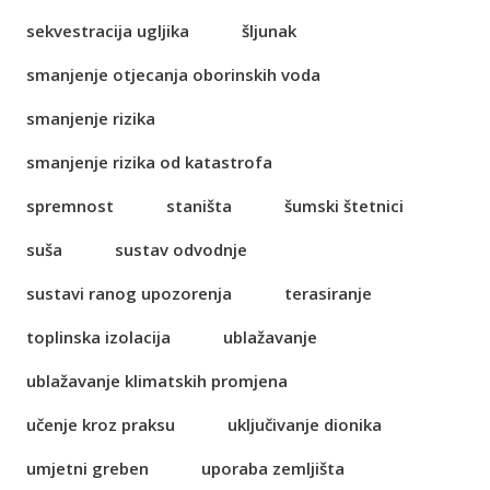
sekvestracija ugljika
šljunak
smanjenje otjecanja oborinskih voda
smanjenje rizika
smanjenje rizika od katastrofa
spremnost
staništa
šumski štetnici
suša
sustav odvodnje
sustavi ranog upozorenja
terasiranje
toplinska izolacija
ublažavanje
ublažavanje klimatskih promjena
učenje kroz praksu
uključivanje dionika
umjetni greben
uporaba zemljišta