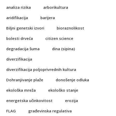
analiza rizika
arborikultura
aridifikacija
barijera
Biljni genetski izvori
bioraznolikost
bolesti drveća
citizen science
degradacija šuma
dina (sipina)
diverzifikacija
diverzifikacija poljoprivrednih kultura
Dohranjivanje plaže
donošenje odluka
ekološka mreža
ekološko stanje
energetska učinkovitost
erozija
FLAG
građevinska regulativa