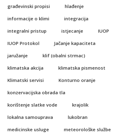
građevinski propisi
hlađenje
informacije o klimi
integracija
integralni pristup
istjecanje
IUOP
IUOP Protokol
Jačanje kapaciteta
jaružanje
klif (obalni strmac)
klimatska akcija
klimatska pismenost
Klimatski servisi
Konturno oranje
konzervacijska obrada tla
korištenje slatke vode
krajolik
lokalna samouprava
lukobran
medicinske usluge
meteorološke službe