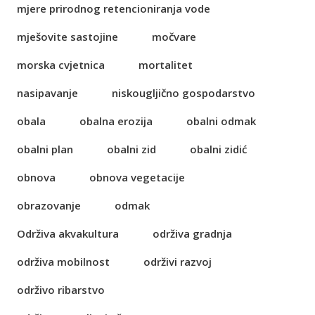
mjere prirodnog retencioniranja vode
mješovite sastojine
močvare
morska cvjetnica
mortalitet
nasipavanje
niskougljično gospodarstvo
obala
obalna erozija
obalni odmak
obalni plan
obalni zid
obalni zidić
obnova
obnova vegetacije
obrazovanje
odmak
Održiva akvakultura
održiva gradnja
održiva mobilnost
održivi razvoj
održivo ribarstvo