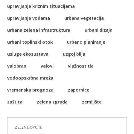
upravljanje kriznim situacijama
upravljanje vodama
urbana vegetacija
urbana zelena infrastruktura
urbani dizajn
urbani toplinski otok
urbano planiranje
usluge ekosustava
uzgoj bilja
valobran
valovi
vlažnost tla
vodoopskrbna mreža
vremenska prognoza
zapornice
zaštita
zelena zgrada
zemljište
ZELENE OPCIJE