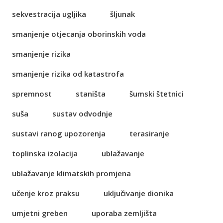
sekvestracija ugljika
šljunak
smanjenje otjecanja oborinskih voda
smanjenje rizika
smanjenje rizika od katastrofa
spremnost
staništa
šumski štetnici
suša
sustav odvodnje
sustavi ranog upozorenja
terasiranje
toplinska izolacija
ublažavanje
ublažavanje klimatskih promjena
učenje kroz praksu
uključivanje dionika
umjetni greben
uporaba zemljišta