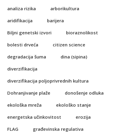
analiza rizika
arborikultura
aridifikacija
barijera
Biljni genetski izvori
bioraznolikost
bolesti drveća
citizen science
degradacija šuma
dina (sipina)
diverzifikacija
diverzifikacija poljoprivrednih kultura
Dohranjivanje plaže
donošenje odluka
ekološka mreža
ekološko stanje
energetska učinkovitost
erozija
FLAG
građevinska regulativa