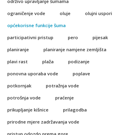
održivo upravljanje šumama
ograničenje vode
oluje
olujni uspori
općekorisne funkcije šuma
participativni pristup
pero
pijesak
planiranje
planiranje namjene zemljišta
plavi rast
plaža
podizanje
ponovna uporaba vode
poplave
potkornjak
potražnja vode
potrošnja vode
praćenje
prikupljanje kišnice
prilagodba
prirodne mjere zadržavanja vode
pristup odozdo prema gore