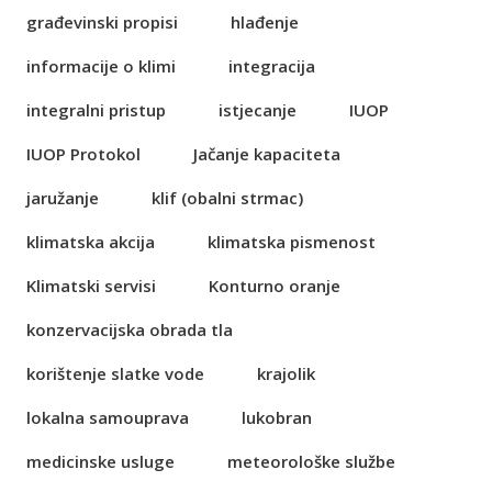
građevinski propisi
hlađenje
informacije o klimi
integracija
integralni pristup
istjecanje
IUOP
IUOP Protokol
Jačanje kapaciteta
jaružanje
klif (obalni strmac)
klimatska akcija
klimatska pismenost
Klimatski servisi
Konturno oranje
konzervacijska obrada tla
korištenje slatke vode
krajolik
lokalna samouprava
lukobran
medicinske usluge
meteorološke službe